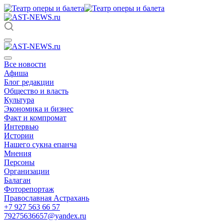
Все новости
Афиша
Блог редакции
Общество и власть
Культура
Экономика и бизнес
Факт и компромат
Интервью
Истории
Нашего сукна епанча
Мнения
Персоны
Организации
Балаган
Фоторепортаж
Православная Астрахань
+7 927 563 66 57
79275636657@yandex.ru