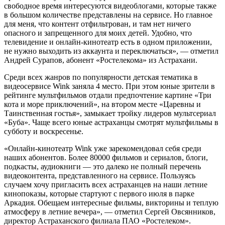
свободное время интересуются видеоблогами, которые также
в большом количестве представлены на сервисе. Но главное
для меня, что контент отфильтрован, и там нет ничего
опасного и запрещенного для моих детей. Удобно, что
телевидение и онлайн-кинотеатр есть в одном приложении,
не нужно выходить из аккаунта и переключаться», — отметил
Андрей Сурапов, абонент «Ростелекома» из Астрахани.
Среди всех жанров по популярности детская тематика в
видеосервисе Wink заняла 4 место. При этом юные зрители в
рейтинге мультфильмов отдали предпочтение картине «Три
кота и море приключений», на втором месте «Царевны и
Таинственная гостья», замыкает тройку лидеров мультсериал
«Буба». Чаще всего юные астраханцы смотрят мультфильмы в
субботу и воскресенье.
«Онлайн-кинотеатр Wink уже зарекомендовал себя среди
наших абонентов. Более 80000 фильмов и сериалов, блоги,
подкасты, аудиокниги — это далеко не полный перечень
видеоконтента, представленного на сервисе. Пользуясь
случаем хочу пригласить всех астраханцев на наши летние
кинопоказы, которые стартуют с первого июля в парке
Аркадия. Обещаем интересные фильмы, викторины и теплую
атмосферу в летние вечера», — отметил Сергей Овсянников,
директор Астраханского филиала ПАО «Ростелеком».