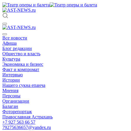
Все новости
Афиша
Блог редакции
Общество и власть
Культура
Экономика и бизнес
Факт и компромат
Интервью
Истории
Нашего сукна епанча
Мнения
Персоны
Организации
Балаган
Фоторепортаж
Православная Астрахань
+7 927 563 66 57
79275636657@yandex.ru