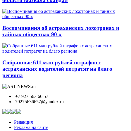
области вызвала скандал
Воспоминания об астраханских лохотронах и
тайных обществах 90-х
Собранные 611 млн рублей штрафов с
астраханских водителей потратят на благо
региона
+7 927 563 66 57
79275636657@yandex.ru
Редакция
Реклама на сайте