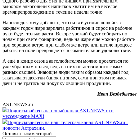
Одного рабочего дня с их не лишком притязательным
выбором алкогольных напитков хватит им на веселое
времяпрепровождение в течение недели точно.
Напоследок хочу добавить, что на всё усиливающейся с
каждым годом жаре зарплата работников и спрос на рабочие
руки будет только расти. Вскоре урожай будут собирать по
ночам при свете фонариков, ведь на жаре ещё можно работать
при хорошем ветре, при слабом же ветре или штиле процесс
работы на поле превращается в сомнительное удовольствие.
А ещё в конце сезона автолюбителям можно проехаться по
уже убранным полям, ведь на них остаётся много самых
разных овощей. Знающие люди таким образом каждый год
закатывают десятки банок на зиму, сами при этом не имея
дачи и не тратясь на покупку овощной продукции.
Иван Вездебываев
AST-NEWS.ru
Подписывайтесь на новый канал AST-NEWS.ru в
мессенджере MAX!
Подписывайтесь на наш телеграм-канал AST-NEWS.ru -
новости Астрахани.
Оставить комментарий