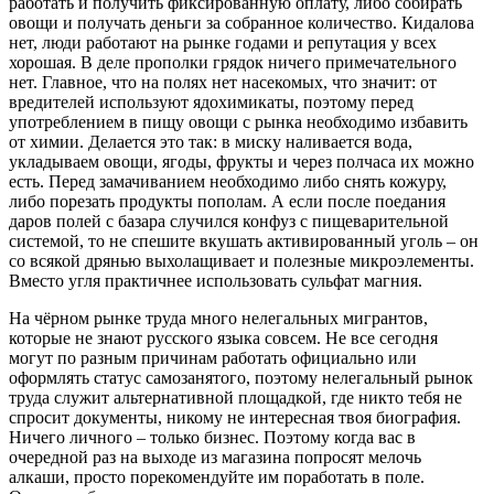
работать и получить фиксированную оплату, либо собирать
овощи и получать деньги за собранное количество. Кидалова
нет, люди работают на рынке годами и репутация у всех
хорошая. В деле прополки грядок ничего примечательного
нет. Главное, что на полях нет насекомых, что значит: от
вредителей используют ядохимикаты, поэтому перед
употреблением в пищу овощи с рынка необходимо избавить
от химии. Делается это так: в миску наливается вода,
укладываем овощи, ягоды, фрукты и через полчаса их можно
есть. Перед замачиванием необходимо либо снять кожуру,
либо порезать продукты пополам. А если после поедания
даров полей с базара случился конфуз с пищеварительной
системой, то не спешите вкушать активированный уголь – он
со всякой дрянью выхолащивает и полезные микроэлементы.
Вместо угля практичнее использовать сульфат магния.
На чёрном рынке труда много нелегальных мигрантов,
которые не знают русского языка совсем. Не все сегодня
могут по разным причинам работать официально или
оформлять статус самозанятого, поэтому нелегальный рынок
труда служит альтернативной площадкой, где никто тебя не
спросит документы, никому не интересная твоя биография.
Ничего личного – только бизнес. Поэтому когда вас в
очередной раз на выходе из магазина попросят мелочь
алкаши, просто порекомендуйте им поработать в поле.