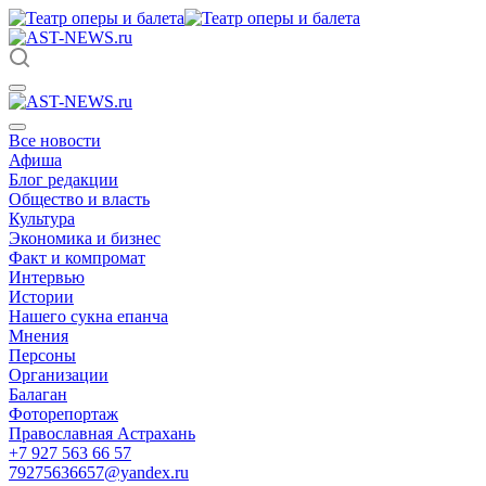
Все новости
Афиша
Блог редакции
Общество и власть
Культура
Экономика и бизнес
Факт и компромат
Интервью
Истории
Нашего сукна епанча
Мнения
Персоны
Организации
Балаган
Фоторепортаж
Православная Астрахань
+7 927 563 66 57
79275636657@yandex.ru