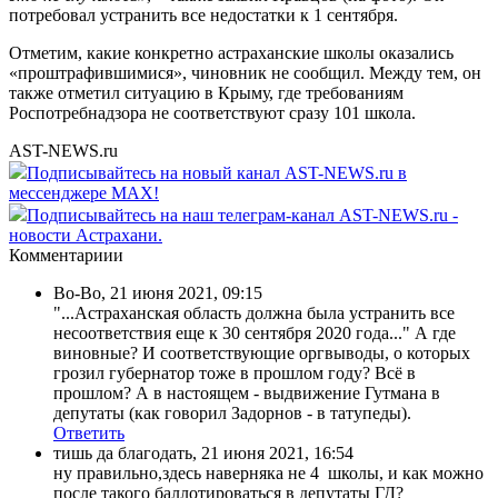
потребовал устранить все недостатки к 1 сентября.
Отметим, какие конкретно астраханские школы оказались
«проштрафившимися», чиновник не сообщил. Между тем, он
также отметил ситуацию в Крыму, где требованиям
Роспотребнадзора не соответствуют сразу 101 школа.
AST-NEWS.ru
Подписывайтесь на новый канал AST-NEWS.ru в
мессенджере MAX!
Подписывайтесь на наш телеграм-канал AST-NEWS.ru -
новости Астрахани.
Комментариии
Во-Во
,
21 июня 2021, 09:15
"...Астраханская область должна была устранить все
несоответствия еще к 30 сентября 2020 года..." А где
виновные? И соответствующие оргвыводы, о которых
грозил губернатор тоже в прошлом году? Всё в
прошлом? А в настоящем - выдвижение Гутмана в
депутаты (как говорил Задорнов - в татупеды).
Ответить
тишь да благодать
,
21 июня 2021, 16:54
ну правильно,здесь наверняка не 4 школы, и как можно
после такого баллотироваться в депутаты ГД?