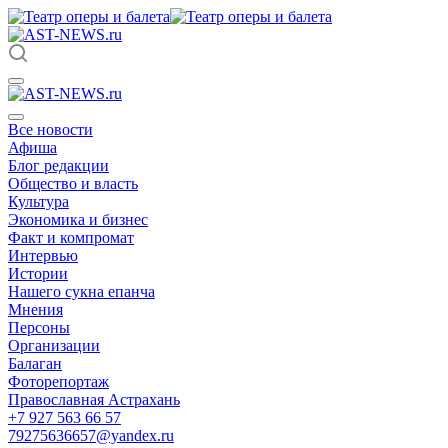
Все новости
Афиша
Блог редакции
Общество и власть
Культура
Экономика и бизнес
Факт и компромат
Интервью
Истории
Нашего сукна епанча
Мнения
Персоны
Организации
Балаган
Фоторепортаж
Православная Астрахань
+7 927 563 66 57
79275636657@yandex.ru