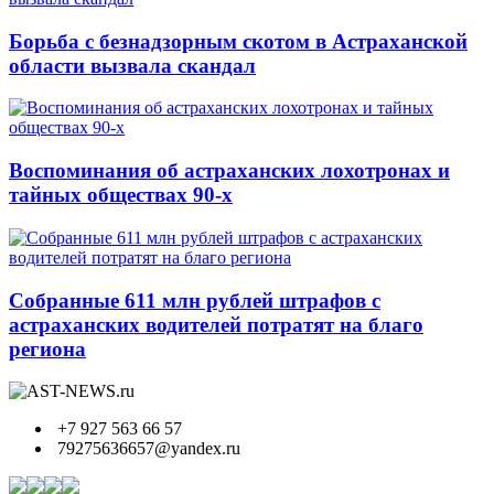
Борьба с безнадзорным скотом в Астраханской
области вызвала скандал
Воспоминания об астраханских лохотронах и
тайных обществах 90-х
Собранные 611 млн рублей штрафов с
астраханских водителей потратят на благо
региона
+7 927 563 66 57
79275636657@yandex.ru