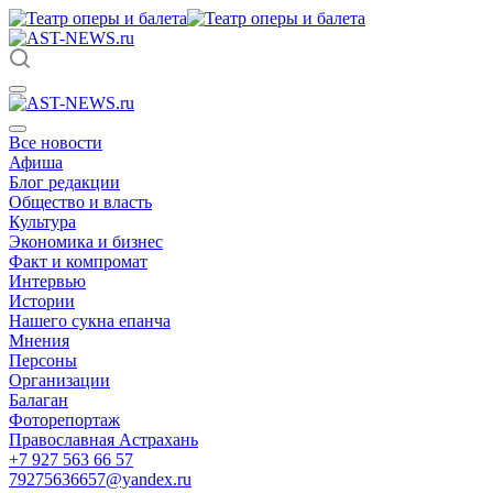
Все новости
Афиша
Блог редакции
Общество и власть
Культура
Экономика и бизнес
Факт и компромат
Интервью
Истории
Нашего сукна епанча
Мнения
Персоны
Организации
Балаган
Фоторепортаж
Православная Астрахань
+7 927 563 66 57
79275636657@yandex.ru