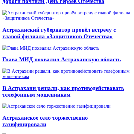
дороги почтили День героев Отечества
Астраханский губернатор провёл встречу с
главой филиала «Защитников Отечества»
Глава МИД похвалил Астраханскую область
В Астрахани решали, как противодействовать
телефонным мошенникам
Астраханское село торжественно
газифицировали