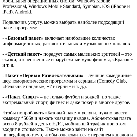
мобильных операционных систем: Windows Mobile
Professional, Windows Mobile Standard, Symbian, iOS (iPhone и
iPad), Android.
Подключив услугу, можно выбрать наиболее подходящий
пакет программ:
-
«Базовый пакет»
включает наибольшее количество
информационных, развлекательных и музыкальных каналов.
-
«Детский пакет»
порадует самых маленьких зрителей – это
сказки, отечественные и зарубежные мультфильмы, «Ералаш»
и т. д.
-
Пакет «Первый Развлекательный»
– лучшие комедийные
шоу, юмористические программы и сериалы (Comedy Club,
«Реальные пацаны», «Интерны» и т. д.).
-
«Пакет Спорт»
– не только футбол и хоккей, но также
экстремальный спорт, фитнес и даже покер и многое другое.
Чтобы попробовать «Базовый пакет» услуги, нужно ввести
команду *506# и нажать клавишу вызова. Абонентская плата –
всего 8 рублей в день с НДС, мобильный трафик при этом
входит в стоимость. Также можно зайти на сайт
m.megafonpro.ru/vp, чтобы ознакомиться с перечнем каналов и