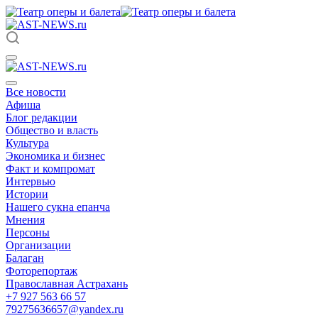
Все новости
Афиша
Блог редакции
Общество и власть
Культура
Экономика и бизнес
Факт и компромат
Интервью
Истории
Нашего сукна епанча
Мнения
Персоны
Организации
Балаган
Фоторепортаж
Православная Астрахань
+7 927 563 66 57
79275636657@yandex.ru