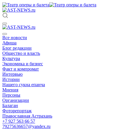
Все новости
Афиша
Блог редакции
Общество и власть
Культура
Экономика и бизнес
Факт и компромат
Интервью
Истории
Нашего сукна епанча
Мнения
Персоны
Организации
Балаган
Фоторепортаж
Православная Астрахань
+7 927 563 66 57
79275636657@yandex.ru