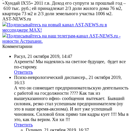
«Хундай IX55» 2011 г.в. Доход его супруги за прошлый год –
610 тыс. руб.; ей принадлежат 2/3 доли жилого дома 76 м2,
квартира 73 м2 и 2/3 доли земельного участка 1006 м2.
AST-NEWS.ru
Подписывайтесь на новый канал AST-NEWS.ru в
мессенджере MAX!
Подписывайтесь на наш телеграм-канал AST-NEWS.ru -
новости Астрахани.
Комментариии
Расул
,
21 октября 2019, 14:47
Ахренеть! Мы надеялись на светлое будущее, будет все
по-старому.
Ответить
Психо-неврологический диспансер.
,
21 октября 2019,
16:13
А что он совмещает предпринимательскую деятельность
с работой на госдолжности ???? Как так из
вышеуказанного ифно- сообщения вытекает. Бывший
силовик, резко стал успешным предпринимателем (ну
это в наше время-аксиома). И вот уже успешный
чиновник. Силовой блок прямо там кадры кует !!!! Мы в
это, как бы верим. Хи хи !!!
Ответить
Гуливер
,
21 октября 2019, 16:37