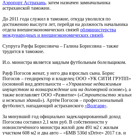
Аэропорт Астрахань
, затем назначен замначальника
астраханской таможни.
До 2011 года служил в таможне, откуда уволился по
достижению выслуги лет, перейдя на должность начальника
отдела внешнеэкономических связей
облминистерства
международных и внешнеэкономических связей
.
Супруга Рауфа Борисовича – Галина Борисовна – также
трудится в таможне.
И.о. министра является заядлым футбольным болельщиком.
Рауф Погосов женат, у него два взрослых сына. Борис
Погосов – гендиректор и владелец ООО «УК СИТИ ГРУПП»
(основной вид деятельности –
«Управление недвижимым
имуществом за вознаграждение или на договорной основе»
), а
также возглавляет ООО «Развитие» (
«Строительство жилых
и нежилых зданий»
). Артём Погосов – профессиональный
футболист, нападающий астраханского
«Волгаря»
.
За минувший год официально задекларированный доход
Погосова составил 2,1 млн руб. В собственности у
новоиспечённого министра жилой дом 491 м2 с жилым
участком 608 м2 и два авто – «БМВ 530d xDrive» 2017 г.в. и