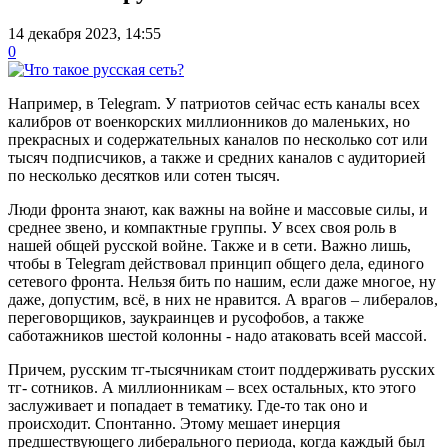
14 декабря 2023, 14:55
0
Например, в Telegram. У патриотов сейчас есть каналы всех
калибров от военкорских миллионников до маленьких, но
прекрасных и содержательных каналов по несколько сот или
тысяч подписчиков, а также и средних каналов с аудиторией
по несколько десятков или сотен тысяч.
Люди фронта знают, как важны на войне и массовые силы, и
среднее звено, и компактные группы. У всех своя роль в
нашей общей русской войне. Также и в сети. Важно лишь,
чтобы в Telegram действовал принцип общего дела, единого
сетевого фронта. Нельзя бить по нашим, если даже многое, ну
даже, допустим, всё, в них не нравится. А врагов – либералов,
переговорщиков, заукраинцев и русофобов, а также
саботажников шестой колонны - надо атаковать всей массой.
Причем, русским тг-тысячникам стоит поддерживать русских
тг- сотников. А миллионникам – всех остальных, кто этого
заслуживает и попадает в тематику. Где-то так оно и
происходит. Спонтанно. Этому мешает инерция
предшествующего либерального периода, когда каждый был