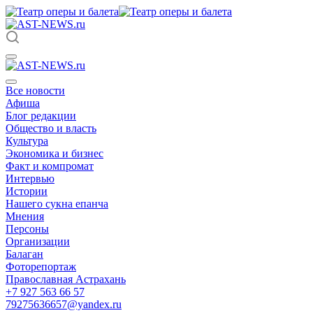
Все новости
Афиша
Блог редакции
Общество и власть
Культура
Экономика и бизнес
Факт и компромат
Интервью
Истории
Нашего сукна епанча
Мнения
Персоны
Организации
Балаган
Фоторепортаж
Православная Астрахань
+7 927 563 66 57
79275636657@yandex.ru