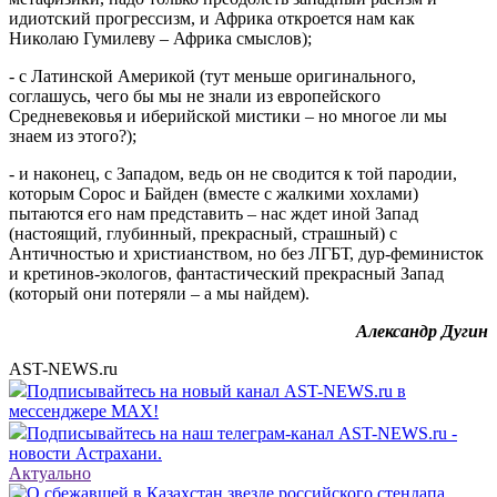
идиотский прогрессизм, и Африка откроется нам как
Николаю Гумилеву – Африка смыслов);
- с Латинской Америкой (тут меньше оригинального,
соглашусь, чего бы мы не знали из европейского
Средневековья и иберийской мистики – но многое ли мы
знаем из этого?);
- и наконец, с Западом, ведь он не сводится к той пародии,
которым Сорос и Байден (вместе с жалкими хохлами)
пытаются его нам представить – нас ждет иной Запад
(настоящий, глубинный, прекрасный, страшный) с
Античностью и христианством, но без ЛГБТ, дур-феминисток
и кретинов-экологов, фантастический прекрасный Запад
(который они потеряли – а мы найдем).
Александр Дугин
AST-NEWS.ru
Подписывайтесь на новый канал AST-NEWS.ru в
мессенджере MAX!
Подписывайтесь на наш телеграм-канал AST-NEWS.ru -
новости Астрахани.
Актуально