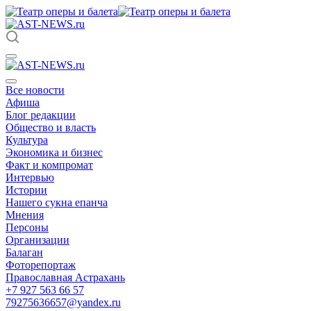
Все новости
Афиша
Блог редакции
Общество и власть
Культура
Экономика и бизнес
Факт и компромат
Интервью
Истории
Нашего сукна епанча
Мнения
Персоны
Организации
Балаган
Фоторепортаж
Православная Астрахань
+7 927 563 66 57
79275636657@yandex.ru