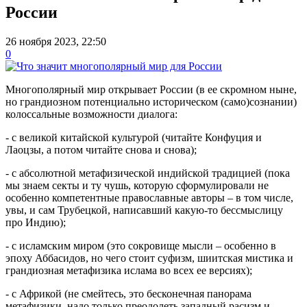
России
26 ноября 2023, 22:50
0
Многополярный мир открывает России (в ее скромном ныне,
но грандиозном потенциально историческом (само)сознании)
колоссальные возможности диалога:
- с великой китайской культурой (читайте Конфуция и
Лаоцзы, а потом читайте снова и снова);
- с абсолютной метафизической индийской традицией (пока
мы знаем секты и ту чушь, которую сформулировали не
особенно компетентные православные авторы – в том числе,
увы, и сам Трубецкой, написавший какую-то бессмыслицу
про Индию);
- с исламским миром (это сокровище мысли – особенно в
эпоху Аббасидов, но чего стоит суфизм, шиитская мистика и
грандиозная метафизика ислама во всех ее версиях);
- с Африкой (не смейтесь, это бесконечная панорама
метафизики, надо только преодолеть западный расизм и