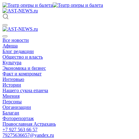
Все новости
Афиша
Блог редакции
Общество и власть
Культура
Экономика и бизнес
Факт и компромат
Интервью
Истории
Нашего сукна епанча
Мнения
Персоны
Организации
Балаган
Фоторепортаж
Православная Астрахань
+7 927 563 66 57
79275636657@yandex.ru