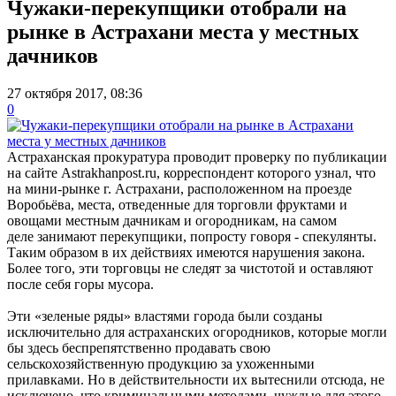
Чужаки-перекупщики отобрали на
рынке в Астрахани места у местных
дачников
27 октября 2017, 08:36
0
Астраханская прокуратура проводит проверку по публикации
на сайте Аstrakhanpost.ru, корреспондент которого узнал, что
на мини-рынке г. Астрахани, расположенном на проезде
Воробьёва, места, отведенные для торговли фруктами и
овощами местным дачникам и огородникам, на самом
деле занимают перекупщики, попросту говоря - спекулянты.
Таким образом в их действиях имеются нарушения закона.
Более того, эти торговцы не следят за чистотой и оставляют
после себя горы мусора.
Эти «зеленые ряды» властями города были созданы
исключительно для астраханских огородников, которые могли
бы здесь беспрепятственно продавать свою
сельскохозяйственную продукцию за ухоженными
прилавками. Но в действительности их вытеснили отсюда, не
исключено, что криминальными методами, чуждые для этого