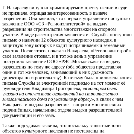
Г. Накараеву вину в инкриминируемом преступлении в суде
не признала, отрицая заинтересованность в выдаче
разрешения. Она заявила, что сперва в управление поступило
заявление ООО «СЗ «Регионэлитстрой» на выдачу
разрешения на строительства многоэтажки на спорном
участке. В ходе рассмотрения заявления из Службы поступило
письмо о наличии 12 объектов культурного наследия, в
защитную зону которых входит испрашиваемый земельный
участок. После этого, показала Накараева, «Регионэлитстрой»
своё заявление отозвал, и в тот же день в управление
поступило заявление ООО «РЭС-Московская» на выдачу
разрешения по тому же адресу (оба общества представлял
один и тот же человек, занимающий в них должность
директора по строительству). К письму была приложена копия
письма Службы за электронной подписью на тот момент её
руководителя Владимира Григоршева,
«в котором было
указано на отсутствие ограничений на строительство
многоэтажного дома по указанному адресу»
, в связи с чем
Накараева и выдала разрешение – вопреки мнению своих
подчинённых, начальника отдела выдачи разрешительной
документации и его зама.
Также подсудимая заявила, что поскольку защитные зоны
объектов культурного наследия не поставлены на