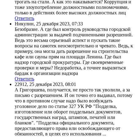
трогать на стали. А как это наказывается? Коррупция и
тоже злоупотребление должностными полномочиями,
только в действиях более высоких должностных лиц
Ответить
Никулин
,
25 декабря 2023, 07:33
Безобразие. А где был контроль руководства городской
администрации за выдачей подчиненными разрешений.
Ведь это весьма серьезный аспект и пускать такие
вопросы на самотек неосмотрительно и чревато. Ведь, к
примеру, она могла дать разрешение на строительства
кафе или сауны прям на площади Ленина. Где был
надзор городской прокуратуры. Где своевременные
проверки и меры? Недоработка, а точнее выразиться
бардак в организации надзора
Ответить
22912
,
25 декабря 2023, 08:01
А Григоршева, получается, не просто так уволили, а за
письмо с разрешением. И он точно его выдавал, потому
что в противном случае надо было возбуждать
уголовное дело по статье 327 УК РФ "Подделка,
изготовление или оборот поддельных документов,
государственных наград, штампов, печатей или
бланков". "Подделка официального документа,
предоставляющего права или освобождающего от
обязанностей, в целях его использования ...