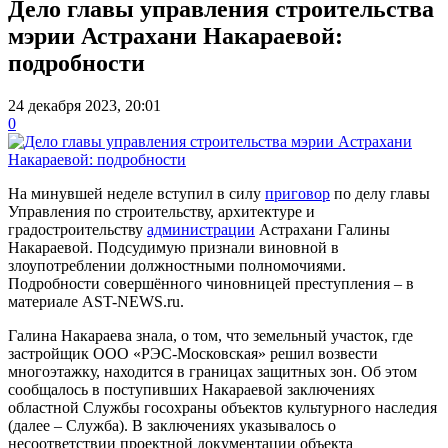
Дело главы управления строительства
мэрии Астрахани Накараевой:
подробности
24 декабря 2023, 20:01
0
На минувшей неделе вступил в силу
приговор
по делу главы
Управления по строительству, архитектуре и
градостроительству
администрации
Астрахани Галины
Накараевой. Подсудимую признали виновной в
злоупотреблении должностными полномочиями.
Подробности совершённого чиновницей преступления – в
материале AST-NEWS.ru.
Галина Накараева знала, о том, что земельный участок, где
застройщик ООО «РЭС-Московская» решил возвести
многоэтажку, находится в границах защитных зон. Об этом
сообщалось в поступивших Накараевой заключениях
областной Службы госохраны объектов культурного наследия
(далее – Служба). В заключениях указывалось о
несоответствии проектной документации объекта