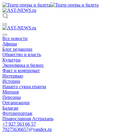
Все новости
Афиша
Блог редакции
Общество и власть
Культура
Экономика и бизнес
Факт и компромат
Интервью
Истории
Нашего сукна епанча
Мнения
Персоны
Организации
Балаган
Фоторепортаж
Православная Астрахань
+7 927 563 66 57
79275636657@yandex.ru