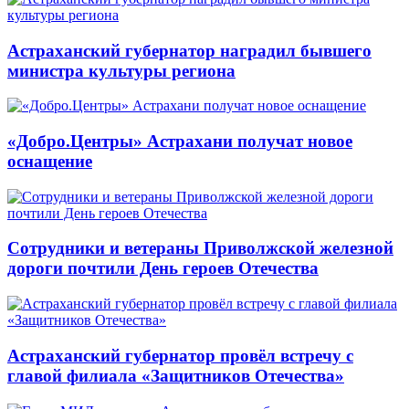
Астраханский губернатор наградил бывшего
министра культуры региона
«Добро.Центры» Астрахани получат новое
оснащение
Сотрудники и ветераны Приволжской железной
дороги почтили День героев Отечества
Астраханский губернатор провёл встречу с
главой филиала «Защитников Отечества»