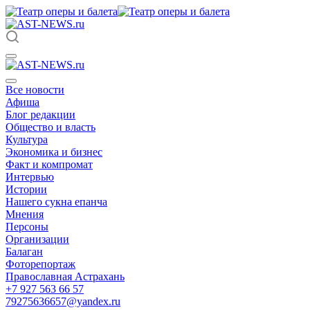
Все новости
Афиша
Блог редакции
Общество и власть
Культура
Экономика и бизнес
Факт и компромат
Интервью
Истории
Нашего сукна епанча
Мнения
Персоны
Организации
Балаган
Фоторепортаж
Православная Астрахань
+7 927 563 66 57
79275636657@yandex.ru