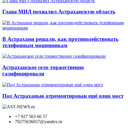
Глава МИД похвалил Астраханскую область
В Астрахани решали, как противодействовать
телефонным мошенникам
Астраханское село торжественно
газифицировали
Под Астраханью отремонтирован ещё один мост
+7 927 563 66 57
79275636657@yandex.ru