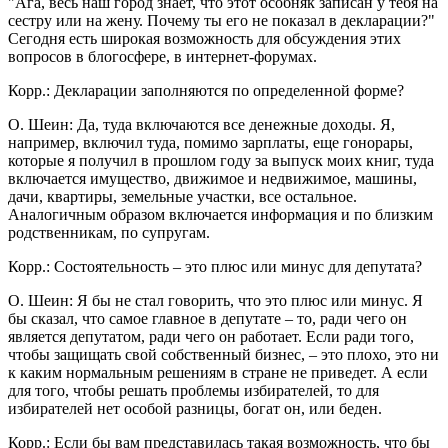
"Ага, весь наш город знает, что этот особняк записан у тебя на
сестру или на жену. Почему ты его не показал в декларации?"
Сегодня есть широкая возможность для обсуждения этих
вопросов в блогосфере, в интернет-форумах.
Корр.: Декларации заполняются по определенной форме?
О. Шеин: Да, туда включаются все денежные доходы. Я,
например, включил туда, помимо зарплаты, еще гонорары,
которые я получил в прошлом году за выпуск моих книг, туда
включается имущество, движимое и недвижимое, машины,
дачи, квартиры, земельные участки, все остальное.
Аналогичным образом включается информация и по близким
родственникам, по супругам.
Корр.: Состоятельность – это плюс или минус для депутата?
О. Шеин: Я бы не стал говорить, что это плюс или минус. Я
бы сказал, что самое главное в депутате – то, ради чего он
является депутатом, ради чего он работает. Если ради того,
чтобы защищать свой собственный бизнес, – это плохо, это ни
к каким нормальным решениям в стране не приведет. А если
для того, чтобы решать проблемы избирателей, то для
избирателей нет особой разницы, богат он, или беден.
Корр.: Если бы вам представилась такая возможность, что бы