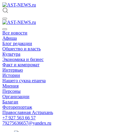
Все новости
Афиша
Блог редакции
Общество и власть
Культура
Экономика и бизнес
Факт и компромат
Интервью
Истории
Нашего сукна епанча
Мнения
Персоны
Организации
Балаган
Фоторепортаж
Православная Астрахань
+7 927 563 66 57
79275636657@yandex.ru