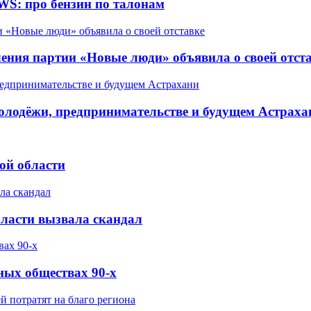
WS: про бензин по талонам
ления партии «Новые люди» объявила о своей отст
олодёжи, предпринимательстве и будущем Астраха
ой области
бласти вызвала скандал
ных обществах 90-х