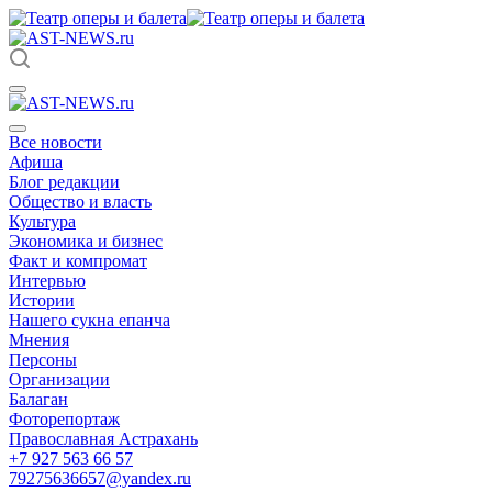
Все новости
Афиша
Блог редакции
Общество и власть
Культура
Экономика и бизнес
Факт и компромат
Интервью
Истории
Нашего сукна епанча
Мнения
Персоны
Организации
Балаган
Фоторепортаж
Православная Астрахань
+7 927 563 66 57
79275636657@yandex.ru