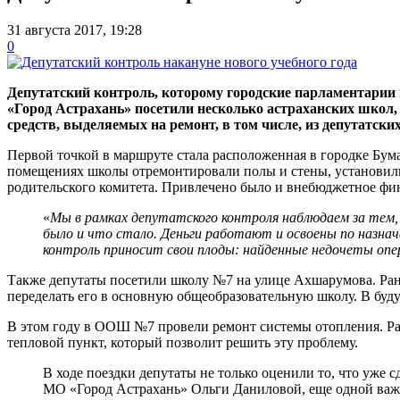
31 августа 2017, 19:28
0
Депутатский контроль, которому городские парламентарии 
«Город Астрахань» посетили несколько астраханских школ,
средств, выделяемых на ремонт, в том числе, из депутатски
Первой точкой в маршруте стала расположенная в городке Бум
помещениях школы отремонтировали полы и стены, установили
родительского комитета. Привлечено было и внебюджетное фи
«
Мы в рамках депутатского контроля наблюдаем за тем
было и что стало. Деньги работают и освоены по назна
контроль приносит свои плоды: найденные недочеты оп
Также депутаты посетили школу №7 на улице Ахшарумова. Раньш
переделать его в основную общеобразовательную школу. В буду
В этом году в ООШ №7 провели ремонт системы отопления. Ран
тепловой пункт, который позволит решить эту проблему.
В ходе поездки депутаты не только оценили то, что уже 
МО «Город Астрахань» Ольги Даниловой, еще одной важн