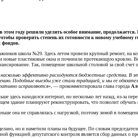
в этом году решили уделить особое внимание, продолжается
 чтобы проверить степень их готовности к новому учебному 
х фондов.
ажников школа №29. Здесь летом провели крупный ремонт, на ко
 новые пластиковые окна и починили протекающую кровлю. Все
нансирование. Так, помещение школьной столовой за свой счет 
, насколько эффективно расходуются бюджетные средства. В эт
чению. Подобные выезды уже стали традицией, и мы ее обязат
еративно исправляются
», — прокомментировала глава города
Ал
е здесь находился интернат, но несколько лет назад, из-за пе
щем здание планируют реконструировать, что позволит обучать 
ьше она не справлялась с нагрузкой, поэтому зимой в помещен
сделано, но и наметили планы на будущее. По словам председате
ой функцией депутатского контроля является сбор данных о пр