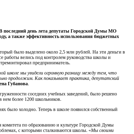
. В последний день лета депутаты Городской Думы МО
году, а также эффективность использования бюджетных
торый было выделено около 2,5 млн рублей. На эти деньги в
 работы велись под контролем руководства школы и
отремонтировал предприниматель.
ой школе мы увидели огромную разницу между тем, что
ельно продолжим. Как показывает практика, депутатский
ена Губанова
.
регруженности соседних учебных заведений, было решено
в нем более 1200 школьников.
иях было холодно. Теперь в школе появился собственный
ля комитета по образованию и культуре Городской Думы
облемах, с которыми сталкиваются школы. «
Мы своими