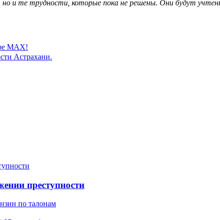
т, но и те трудности, которые пока не решены. Они будут учт
ере MAX!
сти Астрахани.
жении преступности