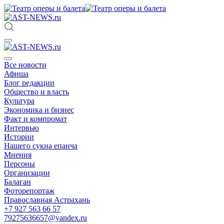
Все новости
Афиша
Блог редакции
Общество и власть
Культура
Экономика и бизнес
Факт и компромат
Интервью
Истории
Нашего сукна епанча
Мнения
Персоны
Организации
Балаган
Фоторепортаж
Православная Астрахань
+7 927 563 66 57
79275636657@yandex.ru