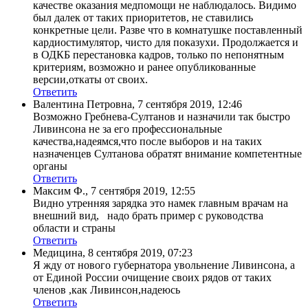
качестве оказания медпомощи не наблюдалось. Видимо
был далек от таких приоритетов, не ставились
конкретные цели. Разве что в комнатушке поставленный
кардиостимулятор, чисто для показухи. Продолжается и
в ОДКБ перестановка кадров, только по непонятным
критериям, возможно и ранее опубликованные
версии,откаты от своих.
Ответить
Валентина Петровна
,
7 сентября 2019, 12:46
Возможно Гребнева-Султанов и назначили так быстро
Ливинсона не за его профессиональные
качества,надеямся,что после выборов и на таких
назначенцев Султанова обратят внимание компетентные
органы
Ответить
Максим Ф.
,
7 сентября 2019, 12:55
Видно утренняя зарядка это намек главным врачам на
внешний вид, надо брать пример с руководства
области и страны
Ответить
Медицина
,
8 сентября 2019, 07:23
Я жду от нового губернатора увольнение Ливинсона, а
от Единой России очищение своих рядов от таких
членов ,как Ливинсон,надеюсь
Ответить