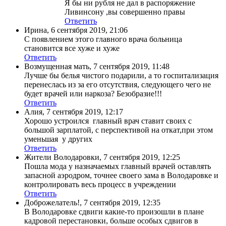
Я бы ни рубля не дал в распоряжение
Ливинсону ,вы совершенно правы
Ответить
Ирина
,
6 сентября 2019, 21:06
С появлением этого главного врача больница
становится все хуже и хуже
Ответить
Возмущенная мать
,
7 сентября 2019, 11:48
Лучше бы белья чистого подарили, а то госпитализация
перенеслась из за его отсутствия, следующего чего не
будет врачей или наркоза? Безобразие!!!
Ответить
Алия
,
7 сентября 2019, 12:17
Хорошо устроился главный врач ставит своих с
большой зарплатой, с перспективой на откат,при этом
уменьшая у других
Ответить
Жители Володаровки
,
7 сентября 2019, 12:25
Пошла мода у назначаемых главный врачей оставлять
запасной аэродром, точнее своего зама в Володаровке и
контролировать весь процесс в учреждении
Ответить
Доброжелатель!
,
7 сентября 2019, 12:35
В Володаровке сдвиги какие-то произошли в плане
кадровой перестановки, больше особых сдвигов в