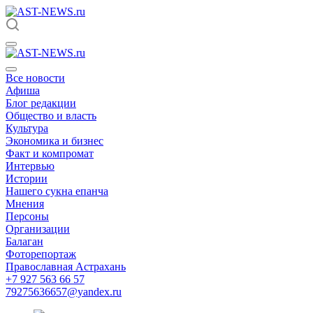
Все новости
Афиша
Блог редакции
Общество и власть
Культура
Экономика и бизнес
Факт и компромат
Интервью
Истории
Нашего сукна епанча
Мнения
Персоны
Организации
Балаган
Фоторепортаж
Православная Астрахань
+7 927 563 66 57
79275636657@yandex.ru