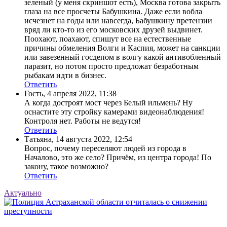
зеленый (у меня скриншот есть), Москва готова закрыть
глаза на все просчеты Бабушкина. Даже если вобла
исчезнет на годы или навсегда, Бабушкину претензии
вряд ли кто-то из его московских друзей выдвинет.
Поохают, поахают, спишут все на естественные
причины обмеления Волги и Каспия, может на санкции
или завезенный госдепом в волгу какой антивобленный
паразит, но потом просто предложат безработным
рыбакам идти в бизнес.
Ответить
Гость
,
4 апреля 2022, 11:38
А когда достроят мост через Белый ильмень? Ну
оснастите эту стройку камерами видеонаблюдения!
Контроля нет. Работы не ведутся!
Ответить
Татьяна
,
14 августа 2022, 12:54
Вопрос, почему переселяют людей из города в
Началово, это же село? Причём, из центра города! По
закону, такое возможно?
Ответить
Актуально