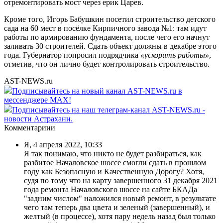
отремонтировать мост через ерик Царев.
Кроме того, Игорь Бабушкин посетил строительство детского
сада на 60 мест в посёлке Кирпичного завода №1: там идут
работы по армированию фундамента, после чего его начнут
заливать 30 строителей. Сдать объект должны в декабре этого
года. Губернатор попросил подрядчика
«ускорить работы»
,
отметив, что он лично будет контролировать строительство.
AST-NEWS.ru
Подписывайтесь на новый канал AST-NEWS.ru в
мессенджере MAX!
Подписывайтесь на наш телеграм-канал AST-NEWS.ru -
новости Астрахани.
Комментариии
Я
,
4 апреля 2022, 10:33
Я так понимаю, что никто не будет разбираться, как
разбитое Началовское шоссе смогли сдать в прошлом
году как Безопасную и Качественную Дорогу? Хотя,
судя по тому что на карту завершенного 31 декабря 2021
года ремонта Началовского шоссе на сайте БКАДа
"задним числом" наложился новый ремонт, в результате
чего там теперь два цвета и зеленый (завершенный), и
желтый (в процессе), хотя пару недель назад был только