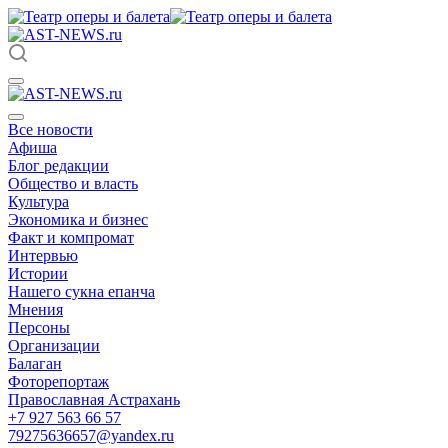
Все новости
Афиша
Блог редакции
Общество и власть
Культура
Экономика и бизнес
Факт и компромат
Интервью
Истории
Нашего сукна епанча
Мнения
Персоны
Организации
Балаган
Фоторепортаж
Православная Астрахань
+7 927 563 66 57
79275636657@yandex.ru