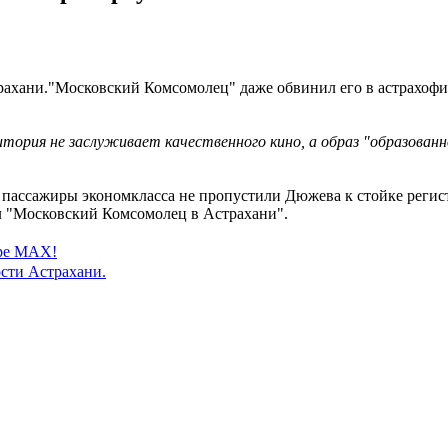
трахани."Московский Комсомолец" даже обвинил его в астрахофи
тория не заслуживает качественного кино, а образ "образованн
а пассажиры экономкласса не пропустили Дюжева к стойке регис
щил "Московский Комсомолец в Астрахани".
ере MAX!
сти Астрахани.