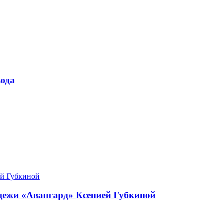
ода
одежи «Авангард» Ксенией Губкиной