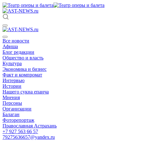
Все новости
Афиша
Блог редакции
Общество и власть
Культура
Экономика и бизнес
Факт и компромат
Интервью
Истории
Нашего сукна епанча
Мнения
Персоны
Организации
Балаган
Фоторепортаж
Православная Астрахань
+7 927 563 66 57
79275636657@yandex.ru