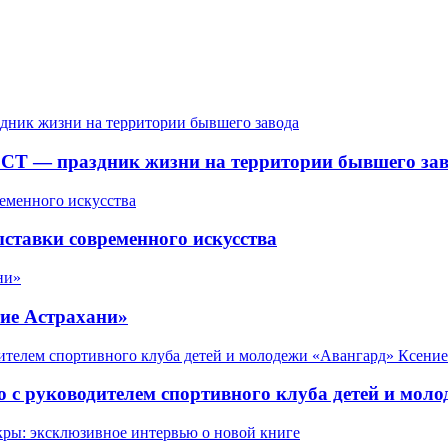
СТ — праздник жизни на территории бывшего зав
ставки современного искусства
ие Астрахани»
 с руководителем спортивного клуба детей и мол