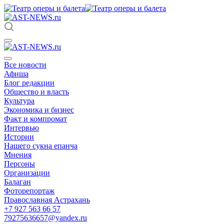
Все новости
Афиша
Блог редакции
Общество и власть
Культура
Экономика и бизнес
Факт и компромат
Интервью
Истории
Нашего сукна епанча
Мнения
Персоны
Организации
Балаган
Фоторепортаж
Православная Астрахань
+7 927 563 66 57
79275636657@yandex.ru