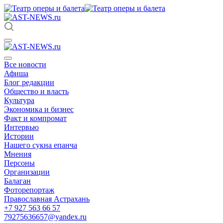
Все новости
Афиша
Блог редакции
Общество и власть
Культура
Экономика и бизнес
Факт и компромат
Интервью
Истории
Нашего сукна епанча
Мнения
Персоны
Организации
Балаган
Фоторепортаж
Православная Астрахань
+7 927 563 66 57
79275636657@yandex.ru