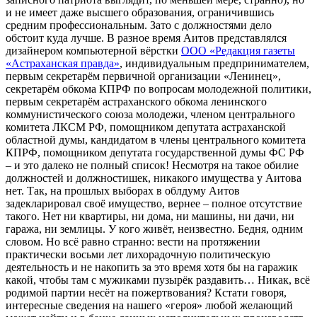
и не имеет даже высшего образования, ограничившись
средним профессиональным. Зато с должностями дело
обстоит куда лучше. В разное время Аитов представлялся
дизайнером компьютерной вёрстки
ООО «Редакция газеты
«Астраханская правда»
, индивидуальным предпринимателем,
первым секретарём первичной организации «Ленинец»,
секретарём обкома КПРФ по вопросам молодежной политики,
первым секретарём астраханского обкома ленинского
коммунистического союза молодежи, членом центрального
комитета ЛКСМ РФ, помощником депутата астраханской
областной думы, кандидатом в члены центрального комитета
КПРФ, помощником депутата государственной думы ФС РФ
– и это далеко не полный список! Несмотря на такое обилие
должностей и должностишек, никакого имущества у Аитова
нет. Так, на прошлых выборах в облдуму Аитов
задекларировал своё имущество, вернее – полное отсутствие
такого. Нет ни квартиры, ни дома, ни машины, ни дачи, ни
гаража, ни землицы. У кого живёт, неизвестно. Бедня, одним
словом. Но всё равно странно: вести на протяжении
практически восьми лет лихорадочную политическую
деятельность и не накопить за это время хотя бы на гаражик
какой, чтобы там с мужиками пузырёк раздавить… Никак, всё
родимой партии несёт на пожертвования? Кстати говоря,
интересные сведения на нашего «героя» любой желающий