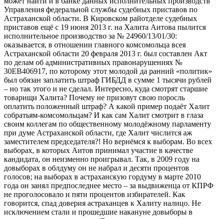
может найти и в банке данных исполнительных производств
Управления федеральной службы судебных приставов по
Астраханской области. В Кировском райотделе судебных
приставов ещё с 19 июня 2013 г. на Халита Аитова пылится
исполнительное производство за № 24960/13/01/30:
оказывается, в отношении главного комсомольца всея
Астраханской области 20 февраля 2013 г. был составлен Акт
по делам об административных правонарушениях №
30ЕВ406917, по которому этот молодой да ранний «политик»
был обязан заплатить штраф ГИБДД в сумме 1 тысячи рублей
– но так этого и не сделал. Интересно, куда смотрят старшие
товарищи Халита? Почему не призовут свою поросль
оплатить положенный штраф? А какой пример подаёт Халит
собратьям-комсомольцам? И как сам Халит смотрит в глаза
своим коллегам по общественному молодёжному парламенту
при думе Астраханской области, где Халит числится аж
заместителем председателя?! Но вернёмся к выборам. Во всех
выборах, в которых Аитов принимал участие в качестве
кандидата, он неизменно проигрывал. Так, в 2009 году на
довыборах в облдуму он не набрал и десяти процентов
голосов; на выборах в астраханскую гордуму в марте 2010
года он занял предпоследнее место – за выдвиженца от КПРФ
не проголосовало и пяти процентов избирателей. Как
говорится, спад доверия астраханцев к Халиту налицо. Не
исключением стали и прошедшие накануне довыборы в