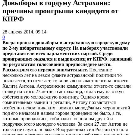
Довыборы в гордуму Астрахани:
причины проигрыша кандидата от
КПРФ
28 апреля 2014, 09:14
0
Вчера прошли довыборы в астраханскую городскую думу
по 2-му избирательному округу. На выборах участвовали
представители всех парламентских партий. Среди
проигравших оказался и выдвиженец от КПРФ, занявший
по результатам голосования предпоследнее место.
Рассмотрим его персону внимательнее.
Последние
несколько лет на левом фланге астраханской политики то
появляется, то исчезает, то вновь всплывает персона некоего
Халита Аитова. Астраханские коммунисты отчего-то сделали
ставку на этого 27-летнего астраханца, отдав ему на откуп
собственную молодёжную политику.
Однако кроме
сомнительных званий и регалий, Аитову похвастаться
особенно нечем: никаких громких молодёжных мероприятий
под его началом в нашем городе проведено не было, а те,
которые проводились, собирали в основном друзей и
подружек этого молодого человека. За свои 27 лет Аитов не
только не служил в рядах Вооружённых сил России (что для
записного патриота выглядит, по меньшей мере, странно), но