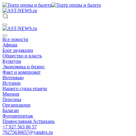
Все новости
Афиша
Блог редакции
Общество и власть
Культура
Экономика и бизнес
Факт и компромат
Интервью
Истории
Нашего сукна епанча
Мнения
Персоны
Организации
Балаган
Фоторепортаж
Православная Астрахань
+7 927 563 66 57
79275636657@yandex.ru