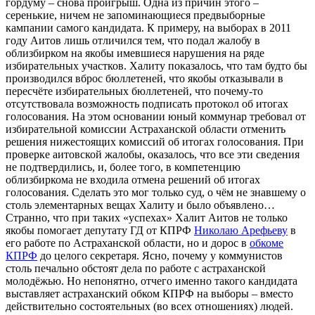
гордуму – снова проигрыш. Одна из причин этого –
серенькие, ничем не запоминающиеся предвыборные
кампании самого кандидата. К примеру, на выборах в 2011
году Аитов лишь отличился тем, что подал жалобу в
облизбирком на якобы имевшиеся нарушения на ряде
избирательных участков. Халиту показалось, что там будто бы
производился вброс бюллетеней, что якобы отказывали в
пересчёте избирательных бюллетеней, что почему-то
отсутствовала возможность подписать протокол об итогах
голосования. На этом основании юный коммунар требовал от
избирательной комиссии Астраханской области отменить
решения нижестоящих комиссий об итогах голосования. При
проверке аитовской жалобы, оказалось, что все эти сведения
не подтвердились, и, более того, в компетенцию
облизбиркома не входила отмена решений об итогах
голосования. Сделать это мог только суд, о чём не знавшему о
столь элементарных вещах Халиту и было объявлено…
Странно, что при таких «успехах» Халит Аитов не только
якобы помогает депутату ГД от КПРФ
Николаю Арефьеву
в
его работе по Астраханской области, но и дорос в
обкоме
КПРФ
до целого секретаря. Ясно, почему у коммунистов
столь печально обстоят дела по работе с астраханской
молодёжью. Но непонятно, отчего именно такого кандидата
выставляет астраханский обком КПРФ на выборы – вместо
действительно состоятельных (во всех отношениях) людей.