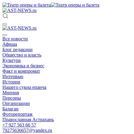
Все новости
Афиша
Блог редакции
Общество и власть
Культура
Экономика и бизнес
Факт и компромат
Интервью
Истории
Нашего сукна епанча
Мнения
Персоны
Организации
Балаган
Фоторепортаж
Православная Астрахань
+7 927 563 66 57
79275636657@yandex.ru