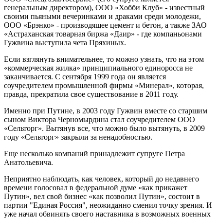
генеральным директором), ООО «Хобби Клуб» - известный
своими пьяными вечеринками и драками среди молодежи,
ООО «Брэнко» - производящее цемент и бетон, а также ЗАО
«Астраханская товарная биржа «Даир» - где компаньонами
Гужвина выступила чета Пряхиных.
Если взглянуть внимательнее, то можно узнать, что на этом
«коммерческая жилка» принципиального единоросса не
заканчивается. С сентября 1999 года он является
соучредителем промышленной фирмы «Минерал», которая,
правда, прекратила свое существование в 2011 году.
Именно при Путине, в 2003 году Гужвин вместе со старшим
сыном Виктора Черномырдина стал соучредителем ООО
«Сельторг». Вытянув все, что можно было вытянуть, в 2009
году «Сельторг» закрыли за ненадобностью.
Еще несколько компаний принадлежит супруге Петра
Анатольевича.
Неприятно наблюдать, как человек, который до недавнего
времени голосовал в федеральной думе «как прикажет
Путин», вел свой бизнес «как позволил Путин», состоит в
партии "Единая Россия", неожиданно сменил точку зрения. И
уже начал обвинять своего наставника в возможных военных