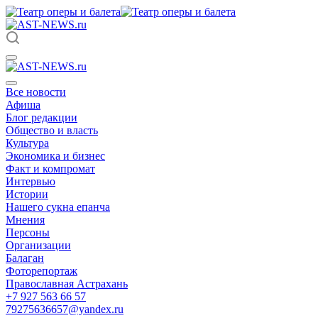
Все новости
Афиша
Блог редакции
Общество и власть
Культура
Экономика и бизнес
Факт и компромат
Интервью
Истории
Нашего сукна епанча
Мнения
Персоны
Организации
Балаган
Фоторепортаж
Православная Астрахань
+7 927 563 66 57
79275636657@yandex.ru