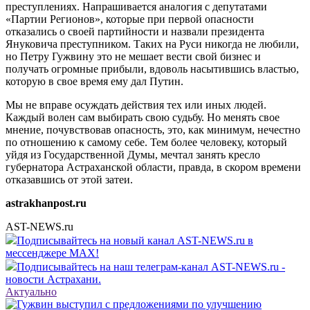
преступлениях. Напрашивается аналогия с депутатами
«Партии Регионов», которые при первой опасности
отказались о своей партийности и назвали президента
Януковича преступником. Таких на Руси никогда не любили,
но Петру Гужвину это не мешает вести свой бизнес и
получать огромные прибыли, вдоволь насытившись властью,
которую в свое время ему дал Путин.
Мы не вправе осуждать действия тех или иных людей.
Каждый волен сам выбирать свою судьбу. Но менять свое
мнение, почувствовав опасность, это, как минимум, нечестно
по отношению к самому себе. Тем более человеку, который
уйдя из Государственной Думы, мечтал занять кресло
губернатора Астраханской области, правда, в скором времени
отказавшись от этой затеи.
astrakhanpost.ru
AST-NEWS.ru
Подписывайтесь на новый канал AST-NEWS.ru в
мессенджере MAX!
Подписывайтесь на наш телеграм-канал AST-NEWS.ru -
новости Астрахани.
Актуально