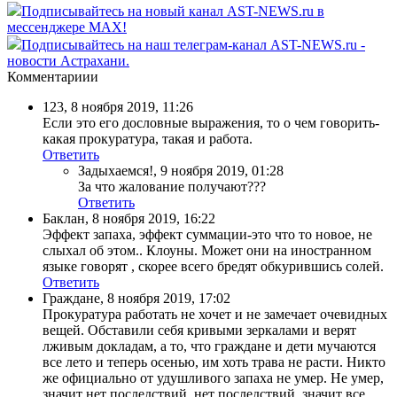
Подписывайтесь на новый канал AST-NEWS.ru в
мессенджере MAX!
Подписывайтесь на наш телеграм-канал AST-NEWS.ru -
новости Астрахани.
Комментариии
123
,
8 ноября 2019, 11:26
Если это его дословные выражения, то о чем говорить-
какая прокуратура, такая и работа.
Ответить
Задыхаемся!
,
9 ноября 2019, 01:28
За что жалование получают???
Ответить
Баклан
,
8 ноября 2019, 16:22
Эффект запаха, эффект суммации-это что то новое, не
слыхал об этом.. Клоуны. Может они на иностранном
языке говорят , скорее всего бредят обкурившись солей.
Ответить
Граждане
,
8 ноября 2019, 17:02
Прокуратура работать не хочет и не замечает очевидных
вещей. Обставили себя кривыми зеркалами и верят
лживым докладам, а то, что граждане и дети мучаются
все лето и теперь осенью, им хоть трава не расти. Никто
же официально от удушливого запаха не умер. Не умер,
значит нет последствий, нет последствий, значит все