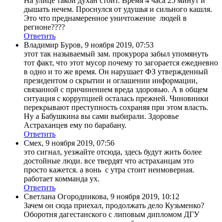
На улице такой духан стоит. Время 4 часа 25 минут и
дышать нечем. Проснулся от удушья и сильного кашля.
Это что преднамеренное уничтожение людей в
регионе????
Ответить
Владимир Буров
,
9 ноября 2019, 07:53
этот так называемый зам. прокурора забыл упомянуть
тот факт, что этот мусор почему то загорается ежедневно
в одно и то же время. Он нарушает ФЗ утвержденный
президентом о скрытии и оглашении информации,
связанной с причинением вреда здоровью. А в общем
ситуация с коррупцией осталась прежней. Чиновники
перекрывают преступность сохраняя при этом власть.
Ну а Бабушкина вы сами выбирали. Здоровье
Астраханцев ему по барабану.
Ответить
Смех
,
9 ноября 2019, 07:56
это сигнал, уезжайте отсюда, здесь будут жить более
достойные люди. все твердят что астраханцам это
просто кажется. а вонь с утра стоит неимоверная.
работает комманда ух.
Ответить
Светлана Огородникова
,
9 ноября 2019, 10:12
Зачем он сюда приехал, продолжать дело Кузьменко?
Оборотня дагестанского с липовым дипломом ДГУ