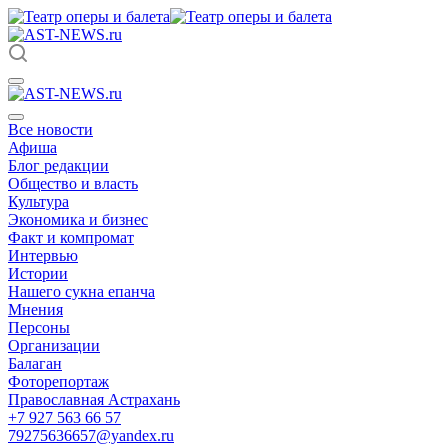
Все новости
Афиша
Блог редакции
Общество и власть
Культура
Экономика и бизнес
Факт и компромат
Интервью
Истории
Нашего сукна епанча
Мнения
Персоны
Организации
Балаган
Фоторепортаж
Православная Астрахань
+7 927 563 66 57
79275636657@yandex.ru