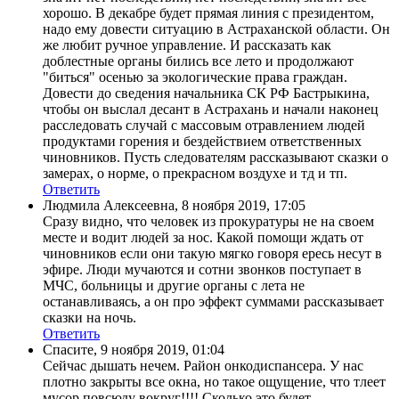
хорошо. В декабре будет прямая линия с президентом,
надо ему довести ситуацию в Астраханской области. Он
же любит ручное управление. И рассказать как
доблестные органы бились все лето и продолжают
"биться" осенью за экологические права граждан.
Довести до сведения начальника СК РФ Бастрыкина,
чтобы он выслал десант в Астрахань и начали наконец
расследовать случай с массовым отравлением людей
продуктами горения и бездействием ответственных
чиновников. Пусть следователям рассказывают сказки о
замерах, о норме, о прекрасном воздухе и тд и тп.
Ответить
Людмила Алексеевна
,
8 ноября 2019, 17:05
Сразу видно, что человек из прокуратуры не на своем
месте и водит людей за нос. Какой помощи ждать от
чиновников если они такую мягко говоря ересь несут в
эфире. Люди мучаются и сотни звонков поступает в
МЧС, больницы и другие органы с лета не
останавливаясь, а он про эффект суммами рассказывает
сказки на ночь.
Ответить
Спасите
,
9 ноября 2019, 01:04
Сейчас дышать нечем. Район онкодиспансера. У нас
плотно закрыты все окна, но такое ощущение, что тлеет
мусор повсюду вокруг!!!! Сколько это будет