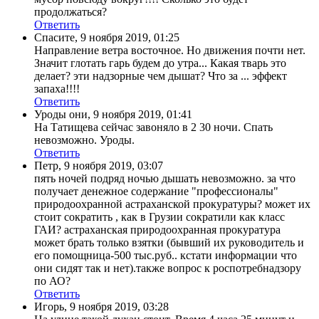
продолжаться?
Ответить
Спасите
,
9 ноября 2019, 01:25
Направление ветра восточное. Но движения почти нет.
Значит глотать гарь будем до утра... Какая тварь это
делает? эти надзорные чем дышат? Что за ... эффект
запаха!!!!
Ответить
Уроды они
,
9 ноября 2019, 01:41
На Татищева сейчас завоняло в 2 30 ночи. Спать
невозможно. Уроды.
Ответить
Петр
,
9 ноября 2019, 03:07
пять ночей подряд ночью дышать невозможно. за что
получает денежное содержание "профессионалы"
природоохранной астраханской прокуратуры? может их
стоит сократить , как в Грузии сократили как класс
ГАИ? астраханская природоохранная прокуратура
может брать только взятки (бывший их руководитель и
его помощница-500 тыс.руб.. кстати информации что
они сидят так и нет).также вопрос к роспотребнадзору
по АО?
Ответить
Игорь
,
9 ноября 2019, 03:28