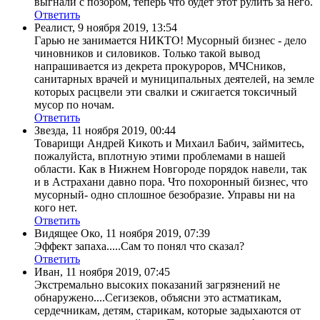
выгнали с позором, теперь что будет этот рулить за него.
Ответить
Реалист
,
9 ноября 2019, 13:54
Гарью не занимается НИКТО! Мусорный бизнес - дело
чиновников и силовиков. Только такой вывод
напрашивается из декрета прокуроров, МЧСников,
санитарных врачей и муниципальных деятелей, на земле
которых расцвели эти свалки и сжигается токсичный
мусор по ночам.
Ответить
Звезда
,
11 ноября 2019, 00:44
Товарищи Андрей Кикоть и Михаил Бабич, займитесь,
пожалуйста, вплотную этими проблемами в нашей
области. Как в Нижнем Новгороде порядок навели, так
и в Астрахани давно пора. Что похоронный бизнес, что
мусорный- одно сплошное безобразие. Управы ни на
кого нет.
Ответить
Видящее Око
,
11 ноября 2019, 07:39
Эффект запаха.....Сам то понял что сказал?
Ответить
Иван
,
11 ноября 2019, 07:45
Экстремально высоких показаний загрязнений не
обнаружено....Сегизеков, объясни это астматикам,
сердечникам, детям, старикам, которые задыхаются от