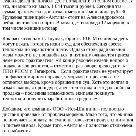
судовладелец не погасит долг по зарплате в полном объеме. А
это, ни много ни мало, 1 644 тысячи рублей. Сегодня эта
сумма практически достигла отметки в 2 миллиона рублей.
Груженая пшеницей «Антлия» стоит на Александровском
рейде ростовского порта. В команде теплохода 12 моряков, в
том числе женщина-повар.
Как рассказал нам Л. Глушак, юристы РПСМ со дня на день
могут начать готовить иски в суд для обеспечения ареста
теплохода по заработной плате. Однако столь радикальной
меры может и не понадобиться: в пятницу ожидается приезд
немецкого фрахтователя. «В конце рабочей недели вопрос о
подаче исков решится, – отметил в разговоре председатель
ППО РПСМ г. Таганрога. – Если фрахтователь не урегулирует
конфликт в мирном порядке, у моряков и профсоюза не
останется выбора, кроме обращения в суд. Хоть это долгая и
изматывающая процедура, арест теплохода и его дальнейшая
продажа – последняя возможность экипажа покинуть
теплоход и получить заработанные средства».
Добавим, что компания ООО «Ист-Шиппинг» полностью
дистанцировалась от проблем моряков. Мало того, что экипаж
не получает зарплату, на судно не завозятся продукты питания
и питьевая вода. Кроме того, «Антлия» полностью отключена
от снабжения.