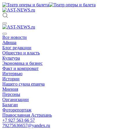
Все новости
Афиша
Блог редакции
Общество и власть
Культура
Экономика и бизнес
Факт и компромат
Интервью
Истории
Нашего сукна епанча
Мнения
Персоны
Организации
Балаган
Фоторепортаж
Православная Астрахань
+7 927 563 66 57
79275636657@yandex.ru