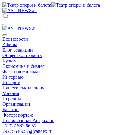
Все новости
Афиша
Блог редакции
Общество и власть
Культура
Экономика и бизнес
Факт и компромат
Интервью
Истории
Нашего сукна епанча
Мнения
Персоны
Организации
Балаган
Фоторепортаж
Православная Астрахань
+7 927 563 66 57
79275636657@yandex.ru