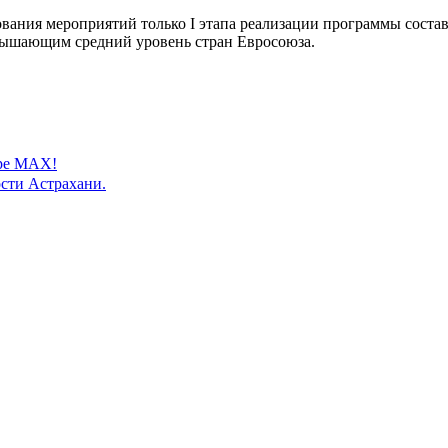
ания мероприятий только I этапа реализации программы состав
ревышающим средний уровень стран Евросоюза.
ере MAX!
сти Астрахани.