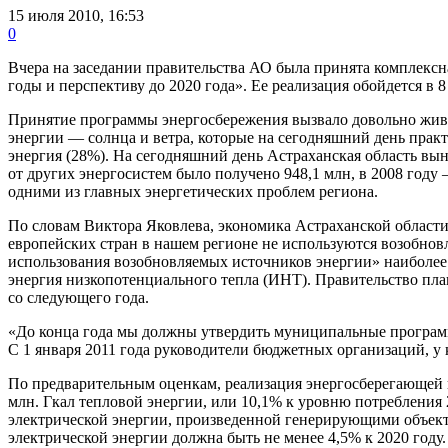
15 июля 2010, 16:53
0
Вчера на заседании правительства АО была принята комплексн
годы и перспективу до 2020 года». Ее реализация обойдется в 
Принятие программы энергосбережения вызвало довольно живо
энергии — солнца и ветра, которые на сегодняшний день практ
энергия (28%). На сегодняшний день Астраханская область вын
от других энергосистем было получено 948,1 млн, в 2008 год
одними из главных энергетических проблем региона.
По словам Виктора Яковлева, экономика Астраханской области
европейских стран в нашем регионе не используются возобнов
использования возобновляемых источников энергии» наиболее 
энергия низкопотенциального тепла (ИНТ). Правительство план
со следующего года.
«До конца года мы должны утвердить муниципальные програм
С 1 января 2011 года руководители бюджетных организаций, у 
По предварительным оценкам, реализация энергосберегающей п
млн. Гкал тепловой энергии, или 10,1% к уровню потребления 2
электрической энергии, произведенной генерирующими объек
электрической энергии должна быть не менее 4,5% к 2020 году.