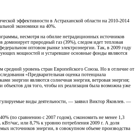
ческой эффективности в Астраханской области на 2010-2014
ональной экономики на 40%.
ограммы, несмотря на обилие нетрадиционных источников
в доминирует природный газ (39%), следом идет тепловая
федеральном оптовом рынке электроэнергии. Так, в 2009 году
ерирующих мощностей и устаревшие основные фонды являются
м средний уровень стран Европейского Союза. Но в отличие от
сследования «Предварительная оценка потенциала
ми энергии являются солнечная энергия, ветровая энергия;
и объектов для того, чтобы их реализация была возможна уже
улируемые виды деятельности, — заявил Виктор Яковлев. —
0% (по сравнению с 2007 годом), сэкономить не менее 1,3
 кВт/час, или 8,7% к уровню потребления 2009 г. А доля
мых источников энергии, в совокупном объеме производства