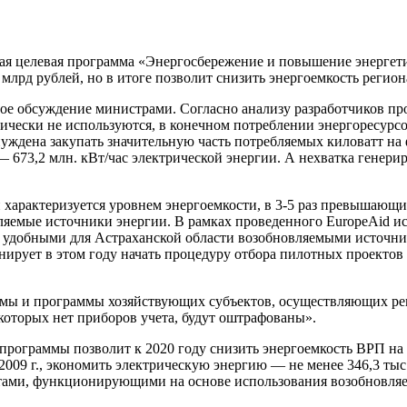
ая целевая программа «Энергосбережение и повышение энергети
8 млрд рублей, но в итоге позволит снизить энергоемкость реги
е обсуждение министрами. Согласно анализу разработчиков пр
ически не используются, в конечном потреблении энергоресурсо
уждена закупать значительную часть потребляемых киловатт на 
у — 673,2 млн. кВт/час электрической энергии. А нехватка ген
 характеризуется уровнем энергоемкости, в 3-5 раз превышающи
ляемые источники энергии. В рамках проведенного EuropeAid и
удобными для Астраханской области возобновляемыми источника
ирует в этом году начать процедуру отбора пилотных проектов 
мы и программы хозяйствующих субъектов, осуществляющих рег
которых нет приборов учета, будут оштрафованы».
рограммы позволит к 2020 году снизить энергоемкость ВРП на 4
009 г., экономить электрическую энергию — не менее 346,3 тыс.
тами, функционирующими на основе использования возобновляе