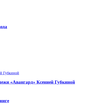
ода
одежи «Авангард» Ксенией Губкиной
ниге