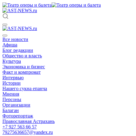
Все новости
Афиша
Блог редакции
Общество и власть
Культура
Экономика и бизнес
Факт и компромат
Интервью
Истории
Нашего сукна епанча
Мнения
Персоны
Организации
Балаган
Фоторепортаж
Православная Астрахань
+7 927 563 66 57
79275636657@yandex.ru