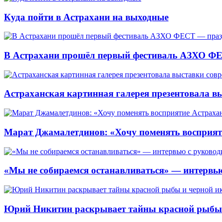
Куда пойти в Астрахани на выходные
В Астрахани прошёл первый фестиваль АЗХО ФЕ
Астраханская картинная галерея презентовала вы
Марат Джамалетдинов: «Хочу поменять восприят
«Мы не собираемся останавливаться» — интервью
Юрий Никитин раскрывает тайны красной рыбы и