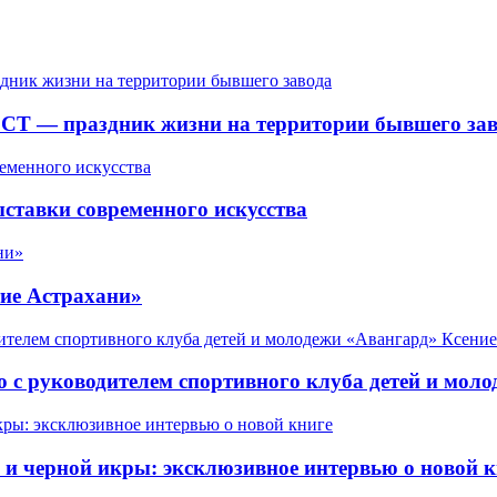
СТ — праздник жизни на территории бывшего зав
ставки современного искусства
ие Астрахани»
 с руководителем спортивного клуба детей и мол
 черной икры: эксклюзивное интервью о новой к