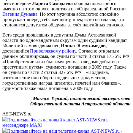
пенсионеров»
Лариса Самодаева
обошла популярного
именно на этом округе политика из «Справедливой России»
Евгения Дунаева
. Но этот мужчина абсолютно спокойно
пропускает вперёд себя женщину, прекрасно осознавая, что
становится депутатом облдумы за счёт партийных списков.
Есть среди прошедших в депутаты Думы Астраханской
области по одномандатным округам один судимый кандидат –
56-летний самовыдвиженец
Илшат Язмухамедов
,
доставшийся
Приволжскому району
. Согласно открытым
данным облизбиркома, он судим по части 3 статьи 175 УК РФ
«Приобретение или сбыт имущества, заведомо добытого
преступным путем», судимость погашена в 2009 году. Также
он судим по части 2 статьи 327 УК РФ – «Подделка,
изготовление или оборот поддельных документов,
государственных наград, штампов, печатей или бланков»,
судимость также была погашена в 2009 году.
Максим Терский, политический эксперт, член
Общественной палаты Астраханской области
AST-NEWS.ru
Подписывайтесь на новый канал AST-NEWS.ru в
мессенджере MAX!
Подписывайтесь на наш телеграм-канал AST-NEWS.ru -