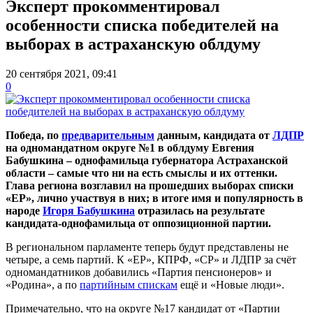
Эксперт прокомментировал
особенности списка победителей на
выборах в астраханскую облдуму
20 сентября 2021, 09:41
0
Победа, по
предварительным
данным, кандидата от
ЛДПР
на одномандатном округе №1 в облдуму Евгения
Бабушкина – однофамильца губернатора Астраханской
области – самые что ни на есть смыслы и их оттенки.
Глава региона возглавил на прошедших выборах списки
«ЕР», лично участвуя в них; в итоге имя и популярность в
народе
Игоря Бабушкина
отразилась на результате
кандидата-однофамильца от оппозиционной партии.
В региональном парламенте теперь будут представлены не
четыре, а семь партий. К «ЕР», КПРФ, «СР» и ЛДПР за счёт
одномандатников добавились «Партия пенсионеров» и
«Родина», а по
партийным спискам
ещё и «Новые люди».
Примечательно, что на округе №17 кандидат от «Партии