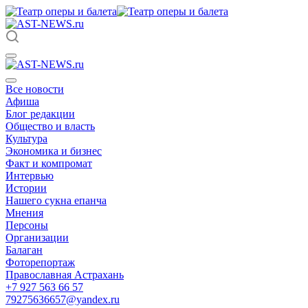
Все новости
Афиша
Блог редакции
Общество и власть
Культура
Экономика и бизнес
Факт и компромат
Интервью
Истории
Нашего сукна епанча
Мнения
Персоны
Организации
Балаган
Фоторепортаж
Православная Астрахань
+7 927 563 66 57
79275636657@yandex.ru