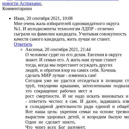
новости Астрахани.
Комментариии
Иван
,
20 сентября 2021, 10:08
Мне очень жаль избирателей одномандатного округа
№1. И аплодисменты технологам ЛДПР - отлично
сыграли на фамилии кандидата. Учитывая совокупность
качеств самого кандидата, жить лучше не станет.
Ответить
Аксинья
,
20 сентября 2021, 21:44
О человеке судят по его делам. Евгения в округе
знают. И семью его. А жить нам лучше станет
тогда, когда мы перестанет осуждать других
людей, и обратим взор на самих себя. Хочешь
сделать МИР лучше - изменись сам!
Сегодня уже не удастся отсидеться в позиции с
труб, текущими крышами, затопленными подва
это сокращение рабочих мест и
рост смертности. И не надо искать виноватых и 
- ответить честно: я сам. И далее, задавшись 
в солидарной деятельности ради единой и об
Вот наша цель: укрепим семьи на основе трезв
вырастим здоровых детей, и возродим былую мо
Один не сделает никто,
Что через всех Бог разумеет.