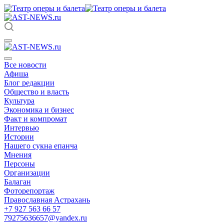
Все новости
Афиша
Блог редакции
Общество и власть
Культура
Экономика и бизнес
Факт и компромат
Интервью
Истории
Нашего сукна епанча
Мнения
Персоны
Организации
Балаган
Фоторепортаж
Православная Астрахань
+7 927 563 66 57
79275636657@yandex.ru