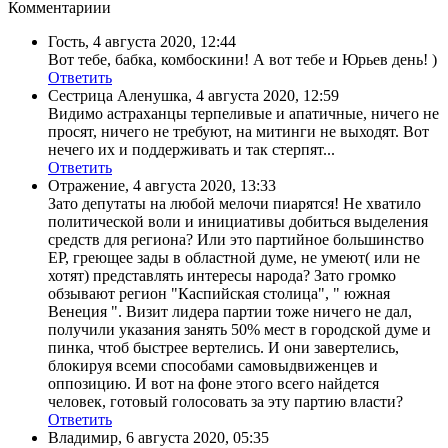
Комментариии
Гость
,
4 августа 2020, 12:44
Вот тебе, бабка, комбоскини! А вот тебе и Юрьев день! )
Ответить
Сестрица Аленушка
,
4 августа 2020, 12:59
Видимо астраханцы терпеливые и апатичные, ничего не
просят, ничего не требуют, на митинги не выходят. Вот
нечего их и поддерживать и так стерпят...
Ответить
Отражение
,
4 августа 2020, 13:33
Зато депутаты на любой мелочи пиарятся! Не хватило
политической воли и инициативы добиться выделения
средств для региона? Или это партийное большинство
ЕР, греющее зады в областной думе, не умеют( или не
хотят) представлять интересы народа? Зато громко
обзывают регион "Каспийская столица", " южная
Венеция ". Визит лидера партии тоже ничего не дал,
получили указания занять 50% мест в городской думе и
пинка, чтоб быстрее вертелись. И они завертелись,
блокируя всеми способами самовыдвиженцев и
оппозицию. И вот на фоне этого всего найдется
человек, готовый голосовать за эту партию власти?
Ответить
Владимир
,
6 августа 2020, 05:35