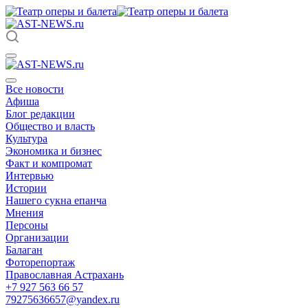
Все новости
Афиша
Блог редакции
Общество и власть
Культура
Экономика и бизнес
Факт и компромат
Интервью
Истории
Нашего сукна епанча
Мнения
Персоны
Организации
Балаган
Фоторепортаж
Православная Астрахань
+7 927 563 66 57
79275636657@yandex.ru