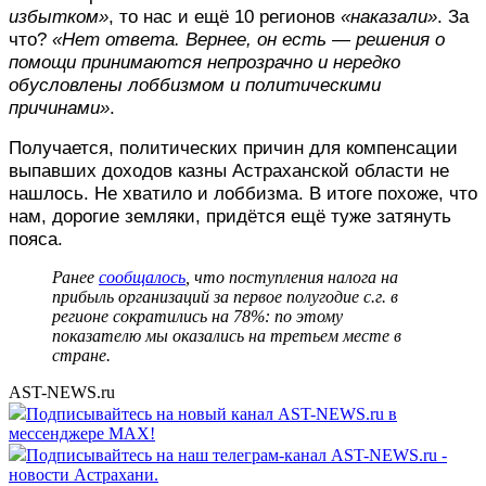
избытком»
, то нас и ещё 10 регионов
«наказали»
. За
что?
«Нет ответа. Вернее, он есть — решения о
помощи принимаются непрозрачно и нередко
обусловлены лоббизмом и политическими
причинами»
.
Получается, политических причин для компенсации
выпавших доходов казны Астраханской области не
нашлось. Не хватило и лоббизма. В итоге похоже, что
нам, дорогие земляки, придётся ещё туже затянуть
пояса.
Ранее
сообщалось
, что поступления налога на
прибыль организаций за первое полугодие с.г. в
регионе сократились на 78%: по этому
показателю мы оказались на третьем месте в
стране.
AST-NEWS.ru
Подписывайтесь на новый канал AST-NEWS.ru в
мессенджере MAX!
Подписывайтесь на наш телеграм-канал AST-NEWS.ru -
новости Астрахани.