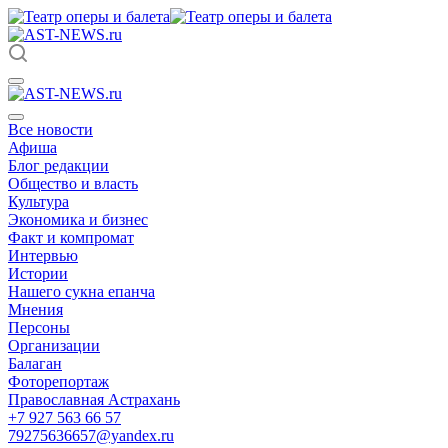
Все новости
Афиша
Блог редакции
Общество и власть
Культура
Экономика и бизнес
Факт и компромат
Интервью
Истории
Нашего сукна епанча
Мнения
Персоны
Организации
Балаган
Фоторепортаж
Православная Астрахань
+7 927 563 66 57
79275636657@yandex.ru