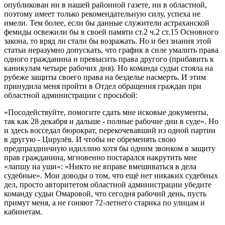
опубликован ни в нашей районной газете, ни в областной,
поэтому имеет только рекомендательную силу, успеха не
имели. Тем более, если бы данные слу­жители астраханской
фемиды освежили бы в своей памяти ст.2 ч.2 ст.15 Основного
закона, то вряд ли стали бы возражать. Но и без знания этой
статьи неразумно допускать, что график в силе умалить права
одного гражданина и превысить права другого (прибавить к
каникулам четыре рабочих дня). Но команда судьи стояла на
рубеже защиты своего права на безделье насмерть. И этим
принудила меня пройти в Отдел обращения граждан при
областной администрации с просьбой:
«Посодействуйте, помогите сдать мне исковые документы,
так как 28 декабря и дальше - полные рабочие дни в суде». Но
и здесь восседал бюрократ, перекочевавший из одной партии
в другую - Цирулёв. И чтобы не обременять свою
предпраздничную идиллию хотя бы одним звонком в защиту
прав гражданина, мгновенно постарался накрутить мне
«лапшу на уши»: «Никто не вправе вмешиваться в дела
судебные». Мои доводы о том, что ещё нет никаких судебных
дел, просто авторитетом областной администрации убедите
команду судьи Омаровой, что сегодня рабочий день, пусть
примут меня, а не гоняют 72-летнего старика по улицам и
кабинетам.