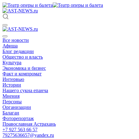
Все новости
Афиша
Блог редакции
Общество и власть
Культура
Экономика и бизнес
Факт и компромат
Интервью
Истории
Нашего сукна епанча
Мнения
Персоны
Организации
Балаган
Фоторепортаж
Православная Астрахань
+7 927 563 66 57
79275636657@yandex.ru