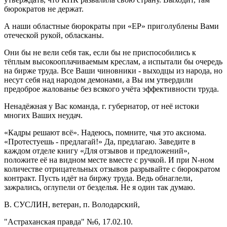
бюрократов не держат.
А наши областные бюрократы при «ЕР» приголублены Вами
отеческой рукой, обласканы.
Они бы не вели себя так, если бы не приспособились к
тёплым высокооплачиваемым креслам, а испытали бы очередь
на бирже труда. Все Ваши чиновники - выходцы из народа, но
несут себя над народом демонами, а Вы им утвердили
предоброе жалованье без всякого учёта эффективности труда.
Ненадёжная у Вас команда, г. губернатор, от неё истоки
многих Ваших неудач.
«Кадры решают всё». Надеюсь, помните, чья это аксиома.
«Протестуешь - предлагай!» Да, предлагаю. Заведите в
каждом отделе книгу «Для отзывов и предложений»,
положите её на видном месте вместе с ручкой. И при N-ном
количестве отрицательных отзывов разрывайте с бюрократом
контракт. Пусть идёт на биржу труда. Ведь обнаглели,
зажрались, оглупели от безделья. Не я один так думаю.
В. СУСЛИН, ветеран, п. Володарский,
"Астраханская правда" №6, 17.02.10.