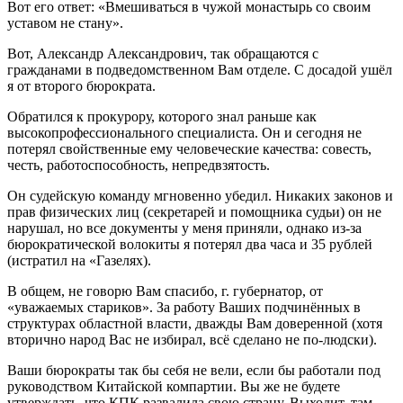
Вот его ответ: «Вмешиваться в чужой монастырь со своим
уставом не стану».
Вот, Александр Александрович, так обращаются с
гражданами в подведомственном Вам отделе. С досадой ушёл
я от второго бюрократа.
Обратился к прокурору, которого знал раньше как
высокопрофессионального специалиста. Он и сегодня не
потерял свойственные ему человеческие качества: совесть,
честь, работоспособность, непредвзятость.
Он судейскую команду мгновенно убедил. Никаких законов и
прав физических лиц (секретарей и помощника судьи) он не
нарушал, но все документы у меня приняли, однако из-за
бюрократической волокиты я потерял два часа и 35 рублей
(истратил на «Газелях).
В общем, не говорю Вам спасибо, г. губернатор, от
«уважаемых стариков». За работу Ваших подчинённых в
структурах областной власти, дважды Вам доверенной (хотя
вторично народ Вас не избирал, всё сделано не по-людски).
Ваши бюрократы так бы себя не вели, если бы работали под
руководством Китайской компартии. Вы же не будете
утверждать, что КПК развалила свою страну. Выходит, там