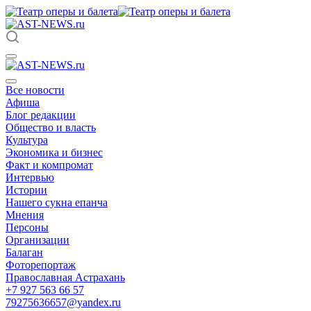
Все новости
Афиша
Блог редакции
Общество и власть
Культура
Экономика и бизнес
Факт и компромат
Интервью
Истории
Нашего сукна епанча
Мнения
Персоны
Организации
Балаган
Фоторепортаж
Православная Астрахань
+7 927 563 66 57
79275636657@yandex.ru