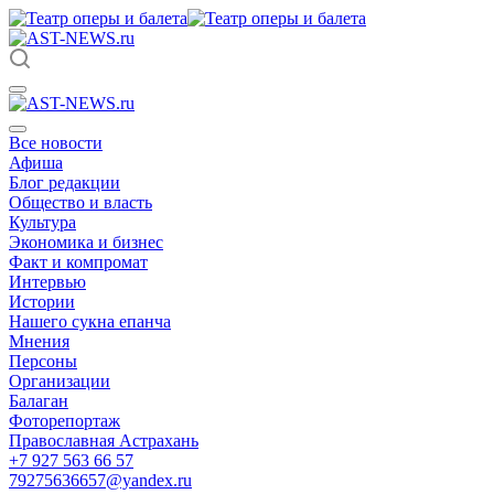
Все новости
Афиша
Блог редакции
Общество и власть
Культура
Экономика и бизнес
Факт и компромат
Интервью
Истории
Нашего сукна епанча
Мнения
Персоны
Организации
Балаган
Фоторепортаж
Православная Астрахань
+7 927 563 66 57
79275636657@yandex.ru