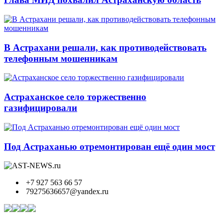
В Астрахани решали, как противодействовать
телефонным мошенникам
Астраханское село торжественно
газифицировали
Под Астраханью отремонтирован ещё один мост
+7 927 563 66 57
79275636657@yandex.ru