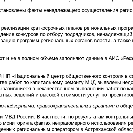
 установлены факты ненадлежащего осуществления реги
ки реализации краткосрочных планов региональных про
едение конкурсов по отбору подрядчиков, ненадлежащий 
лизацию программ региональных органов власти, а такж
уют и не в полном объёме заполняют данные в АИС «Ре
й НП «Национальный центр общественного контроля в 
стве работ по капитальному ремонту МКД выявлены недо
ыразившиеся в некачественном выполнении работ по ка
ктных решений и высокой стоимости услуг по проектиро
о-надзорными, правоохранительными органами и общ
ми МВД России. В частности, по результатам контрол
о мониторинга фактах неправомерного использования р
щенных региональным оператором в Астраханской облас