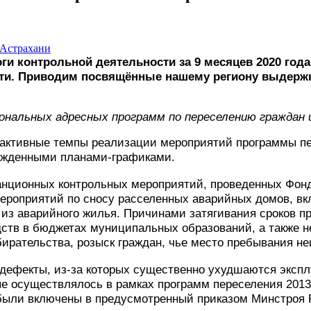
 контрольной деятельности за 9 месяцев 2020 года,
ти. Приводим посвящённые нашему региону выдерж
ональных адресных программ по переселению граждан 
активные темпы реализации мероприятий программы пер
ержденными планами-графиками.
анционных контрольных мероприятий, проведенных Фондо
роприятий по сносу расселенных аварийных домов, вкл
из аварийного жилья. Причинами затягивания сроков п
ств в бюджетах муниципальных образований, а также н
рательства, розыск граждан, чье место пребывания не
 дефекты, из-за которых существенно ухудшаются эксп
ые осуществлялось в рамках программ переселения 2013–
ыли включены в предусмотренный приказом Минстроя Ро