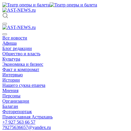
Все новости
Афиша
Блог редакции
Общество и власть
Культура
Экономика и бизнес
Факт и компромат
Интервью
Истории
Нашего сукна епанча
Мнения
Персоны
Организации
Балаган
Фоторепортаж
Православная Астрахань
+7 927 563 66 57
79275636657@yandex.ru