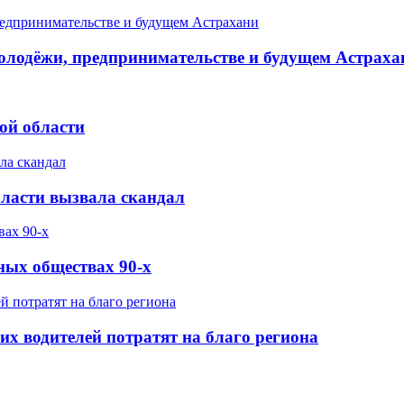
олодёжи, предпринимательстве и будущем Астраха
ой области
бласти вызвала скандал
ных обществах 90-х
х водителей потратят на благо региона