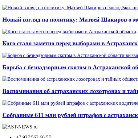
Новый взгляд на политику: Матвей Шакиров о м
Кого стало заметно перед выборами в Астраханск
Борьба с безнадзорным скотом в Астраханской о
Воспоминания об астраханских лохотронах и тай
Собранные 611 млн рублей штрафов с астрахански
+7 927 563 66 57