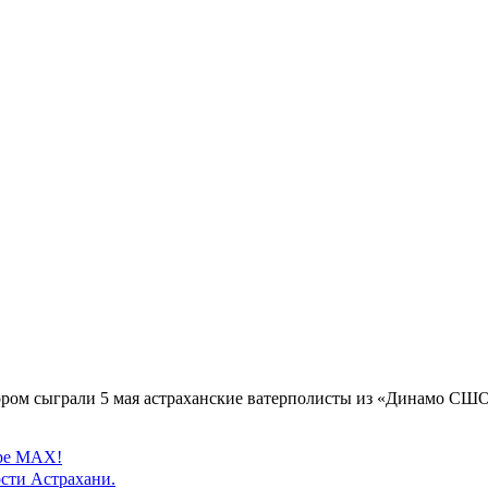
ором сыграли 5 мая астраханские ватерполисты из «Динамо СШО
ере MAX!
сти Астрахани.