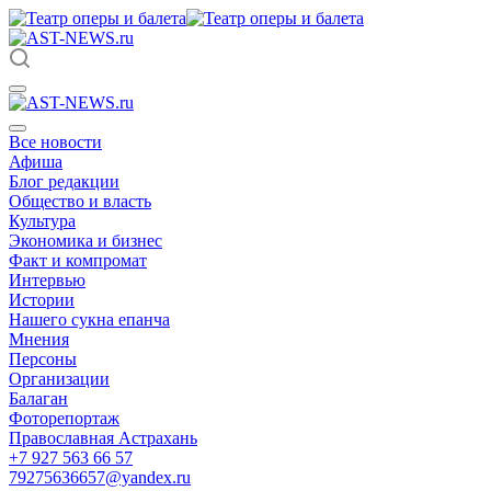
Все новости
Афиша
Блог редакции
Общество и власть
Культура
Экономика и бизнес
Факт и компромат
Интервью
Истории
Нашего сукна епанча
Мнения
Персоны
Организации
Балаган
Фоторепортаж
Православная Астрахань
+7 927 563 66 57
79275636657@yandex.ru