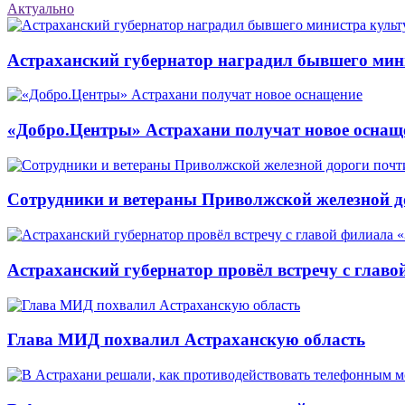
Актуально
Астраханский губернатор наградил бывшего мин
«Добро.Центры» Астрахани получат новое оснащ
Сотрудники и ветераны Приволжской железной до
Астраханский губернатор провёл встречу с глав
Глава МИД похвалил Астраханскую область