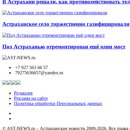
В Астрахани решали, как противодействовать т
Астраханское село торжественно газифицировали
Под Астраханью отремонтирован ещё один мост
+7 927 563 66 57
79275636657@yandex.ru
Редакция
Реклама на сайте
Политика обработки Персональных данных
© AST-NEWS.ru – Астраханские новости 2009-2026. Все права 