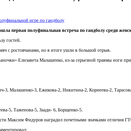
рошла первая полуфинальная встреча по гандболу среди женс
зу гостей.
мяч с ростовчанами, но в итоге ушли в большой отрыв.
аночки» Елизавета Малашенко, из-за серьезной травмы ноги при
ич-3, Малашенко-3, Ежикова-2, Никитина-2, Корнеева-2, Тарасова
ева-5, Таженова-5, Заади- 6, Борщенко-5.
асти Максим Фидуров наградил почетными значками отличия Г
омментировал: