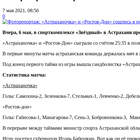
7 мая 2021, 08:56
0
Вчера, 6 мая, в спорткомплексе «Звёздный» в Астрахани п
«Астраханочка» и «Ростов-Дон» сыграли со счётом 25:35 в поль
В первые минуты матча астраханская команда держалась мяч в 
Под конец первого тайма из игры вышла гандболистка «Астрах
Статистика матча:
«Астраханочка»
Голы: Самохина-2, Зеленкова-7, Стельмах-1, Левченко-2, Дебел
«Ростов-дон»
Голы: Габисова-1, Манагарова-7, Сень-3, Бобровникова-3, Маке
В перерыве между таймами министр спорта Астраханской обл
Игру посетил губернатор Игорь Бабушкин. Вот как он её прок