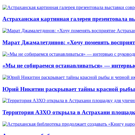
Астраханская картинная галерея презентовала вы
Марат Джамалетдинов: «Хочу поменять восприят
«Мы не собираемся останавливаться» — интервью
Юрий Никитин раскрывает тайны красной рыбы и
Территория АЗХО открыла в Астрахани площадк