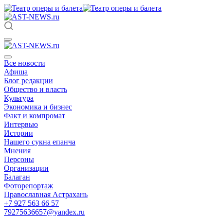
Все новости
Афиша
Блог редакции
Общество и власть
Культура
Экономика и бизнес
Факт и компромат
Интервью
Истории
Нашего сукна епанча
Мнения
Персоны
Организации
Балаган
Фоторепортаж
Православная Астрахань
+7 927 563 66 57
79275636657@yandex.ru