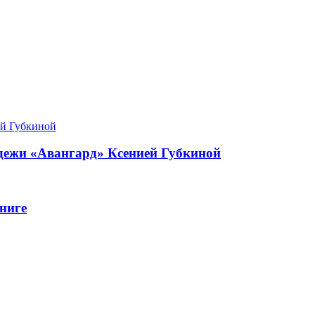
одежи «Авангард» Ксенией Губкиной
ниге