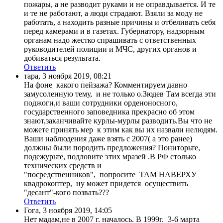
пожары, а не разводит руками и не оправдывается. И те
и те не работают, а люди страдают. Взяли за моду не
работать, а находить разные причины и отбеливать себя
перед камерами и в газетах. Губернатору, надзорным
органам надо жестко спрашивать с ответственных
руководителей полиции и МЧС, других органов и
добиваться результата.
Ответить
тара
,
3 ноября 2019, 08:21
На фоне какого пейзажа? Комментируем давно
замусоленную тему, и не только о.Зюдев Там всегда эти
поджоги,и ваши сотрудники орденоносного,
государственного заповедника прекрасно об этом
знают,заканчивайте курлы-мурлы разводить.Вы что не
можете принять мер к этим как вы их назвали нелюдям.
Ваши наблюдения даже взять с 2007( а это ранее)
должны были породить предложения? Пониторьте,
подежурьте, подловите этих мразей .В РФ столько
технических средств и
"посредственников", попросите ТАМ НАВЕРХУ
квадрокоптер, ну может придется осуществить
"десант"-кого позвать???
Ответить
Гога
,
3 ноября 2019, 14:05
Нет мадам,не в 2007 г. началось. В 1999г. 3-6 марта