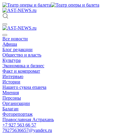
Все новости
Афиша
Блог редакции
Общество и власть
Культура
Экономика и бизнес
Факт и компромат
Интервью
Истории
Нашего сукна епанча
Мнения
Персоны
Организации
Балаган
Фоторепортаж
Православная Астрахань
+7 927 563 66 57
79275636657@yandex.ru