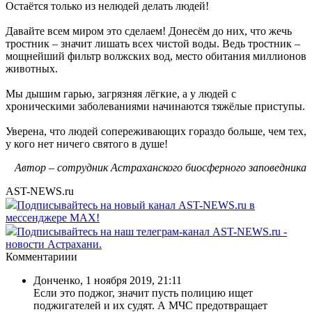
Остаётся только из нелюдей делать людей!
Давайте всем миром это сделаем! Донесём до них, что жечь
тростник – значит лишать всех чистой воды. Ведь тростник –
мощнейший фильтр волжских вод, место обитания миллионов
животных.
Мы дышим гарью, загрязняя лёгкие, а у людей с
хроническими заболеваниями начинаются тяжёлые приступы.
Уверена, что людей сопереживающих гораздо больше, чем тех,
у кого нет ничего святого в душе!
Автор – сотрудник Астраханского биосферного заповедника
AST-NEWS.ru
Подписывайтесь на новый канал AST-NEWS.ru в
мессенджере MAX!
Подписывайтесь на наш телеграм-канал AST-NEWS.ru -
новости Астрахани.
Комментариии
Донченко
,
1 ноября 2019, 21:11
Если это поджог, значит пусть полицию ищет
поджигателей и их судят. А МЧС предотвращает