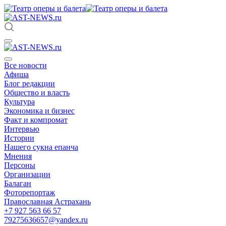
Все новости
Афиша
Блог редакции
Общество и власть
Культура
Экономика и бизнес
Факт и компромат
Интервью
Истории
Нашего сукна епанча
Мнения
Персоны
Организации
Балаган
Фоторепортаж
Православная Астрахань
+7 927 563 66 57
79275636657@yandex.ru