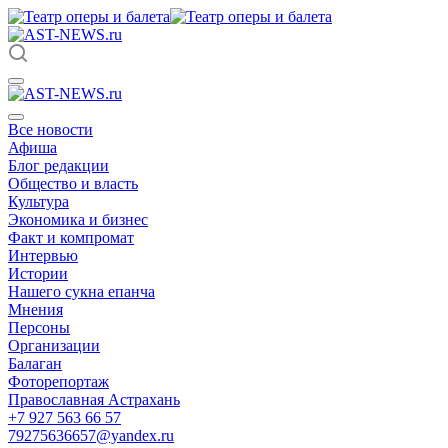
Все новости
Афиша
Блог редакции
Общество и власть
Культура
Экономика и бизнес
Факт и компромат
Интервью
Истории
Нашего сукна епанча
Мнения
Персоны
Организации
Балаган
Фоторепортаж
Православная Астрахань
+7 927 563 66 57
79275636657@yandex.ru