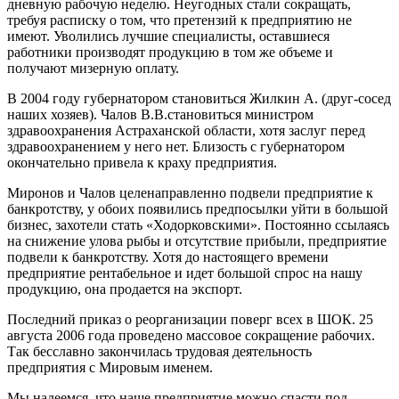
дневную рабочую неделю. Неугодных стали сокращать,
требуя расписку о том, что претензий к предприятию не
имеют. Уволились лучшие специалисты, оставшиеся
работники производят продукцию в том же объеме и
получают мизерную оплату.
В 2004 году губернатором становиться Жилкин А. (друг-сосед
наших хозяев). Чалов В.В.становиться министром
здравоохранения Астраханской области, хотя заслуг перед
здравоохранением у него нет. Близость с губернатором
окончательно привела к краху предприятия.
Миронов и Чалов целенаправленно подвели предприятие к
банкротству, у обоих появились предпосылки уйти в большой
бизнес, захотели стать «Ходорковскими». Постоянно ссылаясь
на снижение улова рыбы и отсутствие прибыли, предприятие
подвели к банкротству. Хотя до настоящего времени
предприятие рентабельное и идет большой спрос на нашу
продукцию, она продается на экспорт.
Последний приказ о реорганизации поверг всех в ШОК. 25
aвгуста 2006 года проведено массовое сокращение рабочих.
Так бесславно закончилась трудовая деятельность
предприятия с Мировым именем.
Мы надеемся, что наше предприятие можно спасти под