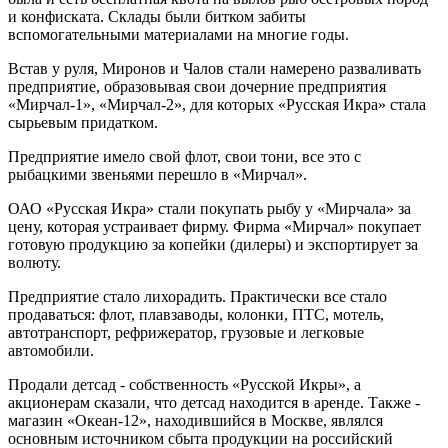
и конфиската. Склады были битком забиты
вспомогательными материалами на многие годы.
Встав у руля, Миронов и Чалов стали намерено разваливать
предприятие, образовывая свои дочерние предприятия
«Мирчал-1», «Мирчал-2», для которых «Русская Икра» стала
сырьевым придатком.
Предприятие имело свой флот, свои тони, все это с
рыбацкими звеньями перешло в «Мирчал».
ОАО «Русская Икра» стали покупать рыбу у «Мирчала» за
цену, которая устраивает фирму. Фирма «Мирчал» покупает
готовую продукцию за копейки (дилеры) и экспортирует за
волюту.
Предприятие стало лихорадить. Практически все стало
продаваться: флот, плавзаводы, колонки, ПТС, мотель,
автотранспорт, рефрижератор, грузовые и легковые
автомобили.
Продали детсад - собственность «Русской Икры», а
акционерам сказали, что детсад находится в аренде. Также -
магазин «Океан-12», находившийся в Москве, являлся
основным источником сбыта продукции на российский