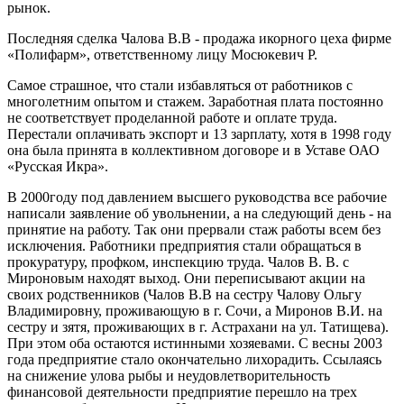
рынок.
Последняя сделка Чалова В.В - продажа икорного цеха фирме
«Полифарм», ответственному лицу Мосюкевич Р.
Самое страшное, что стали избавляться от работников с
многолетним опытом и стажем. Заработная плата постоянно
не соответствует проделанной работе и оплате труда.
Перестали оплачивать экспорт и 13 зарплату, хотя в 1998 году
она была принята в коллективном договоре и в Уставе ОАО
«Русская Икра».
В 2000году под давлением высшего руководства все рабочие
написали заявление об увольнении, а на следующий день - на
принятие на работу. Так они прервали стаж работы всем без
исключения. Работники предприятия стали обращаться в
прокуратуру, профком, инспекцию труда. Чалов В. В. с
Мироновым находят выход. Они переписывают акции на
своих родственников (Чалов В.В на сестру Чалову Ольгу
Владимировну, проживающую в г. Сочи, а Миронов В.И. на
сестру и зятя, проживающих в г. Астрахани на ул. Татищева).
При этом оба остаются истинными хозяевами. С весны 2003
года предприятие стало окончательно лихорадить. Ссылаясь
на снижение улова рыбы и неудовлетворительность
финансовой деятельности предприятие перешло на трех