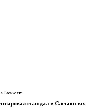
 в Сасыколях
ентировал скандал в Сасыколях