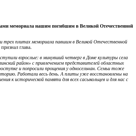
тками мемориала нашим погибшим в Великой Отечественной
ми трех плитах мемориала павшим в Великой Отечественной
– признал глава.
ступили взрослые: в минувший четверг в Доме культуры села
линский район» с привлечением представителей областных
поступке и попросили прощения у односельчан. Семьи тоже
риторию. Работали весь день. А плиты уже восстановлены на
ия к исторической памяти для всех сасыкольцев и для нас с