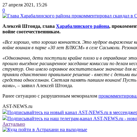
27 апреля 2021, 15:26
0
Алексей Штонда, глава
Харабалинского района
, прокоммен
войне соотечественникам.
«Все хорошо, что хорошо кончается. Это мудрое выражение к
войне воинам в парке «30 лет ВЛКСМ» в селе Сасыколи. Резонан
«Однозначно, дети поступили крайне плохо и в оправдание это
прошло выездное расширенное заседание комиссии по делам н
структур. Оно имело огромное воспитательное значение для вс
приняли единственно правильное решение - вместе с детьми в
средства односельчан. Светлая память павшим воинам! Пусть 
вами»
, – заявил Алексей Штонда.
Ранее ситуацию с разрушенным мемориалом
прокомментирова
AST-NEWS.ru
Подписывайтесь на новый канал AST-NEWS.ru в мессендж
Подписывайтесь на наш телеграм-канал AST-NEWS.ru - ново
Актуально