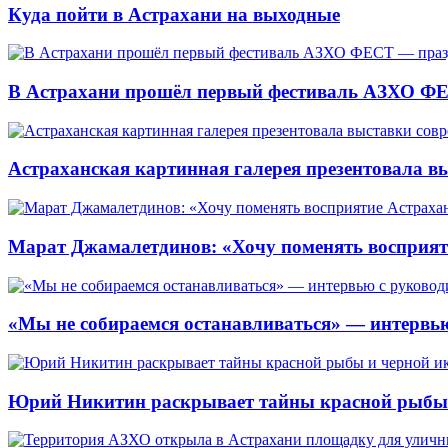
Куда пойти в Астрахани на выходные
В Астрахани прошёл первый фестиваль АЗХО ФЕ
Астраханская картинная галерея презентовала вы
Марат Джамалетдинов: «Хочу поменять восприят
«Мы не собираемся останавливаться» — интервью
Юрий Никитин раскрывает тайны красной рыбы и