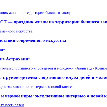
СТ — праздник жизни на территории бывшего зав
ставки современного искусства
ие Астрахани»
 с руководителем спортивного клуба детей и мол
 черной икры: эксклюзивное интервью о новой к