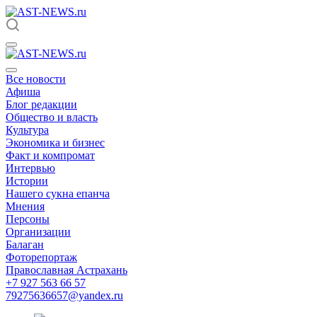
Все новости
Афиша
Блог редакции
Общество и власть
Культура
Экономика и бизнес
Факт и компромат
Интервью
Истории
Нашего сукна епанча
Мнения
Персоны
Организации
Балаган
Фоторепортаж
Православная Астрахань
+7 927 563 66 57
79275636657@yandex.ru