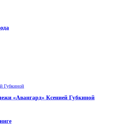
ода
одежи «Авангард» Ксенией Губкиной
ниге