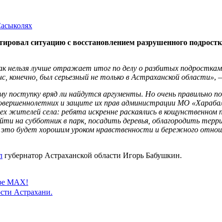
тировал ситуацию с восстановлением разрушенного подрос
ак нельзя лучше отражает итог по делу о разбитых подростка
с, конечно, был серьезный не только в Астраханской области»
, 
му поступку вряд ли найдутся аргументы. Но очень правильно по
есовершеннолетних и защите их прав администрации МО «Хараба
ех жителей села: ребята искренне раскаялись в кощунственном 
ыйти на субботник в парк, посадить деревья, облагородить тер
это будет хорошим уроком нравственности и бережного отношен
л
губернатор Астраханской области Игорь Бабушкин.
ере MAX!
сти Астрахани.