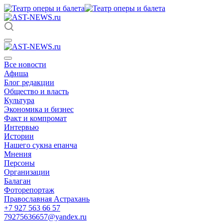
Все новости
Афиша
Блог редакции
Общество и власть
Культура
Экономика и бизнес
Факт и компромат
Интервью
Истории
Нашего сукна епанча
Мнения
Персоны
Организации
Балаган
Фоторепортаж
Православная Астрахань
+7 927 563 66 57
79275636657@yandex.ru