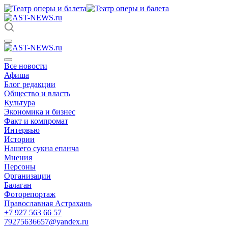
Все новости
Афиша
Блог редакции
Общество и власть
Культура
Экономика и бизнес
Факт и компромат
Интервью
Истории
Нашего сукна епанча
Мнения
Персоны
Организации
Балаган
Фоторепортаж
Православная Астрахань
+7 927 563 66 57
79275636657@yandex.ru