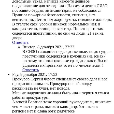
довольный уехал, написав какое-то дешевое
представление для отвода глаз. На самом деле в СИЗО
постоянно бардак, антисанитария, не соблюдаются
Правила пожарной безопасности, гигиены, нет
вентиляции. Летом там жара, духота, невыносимая вонь.
В туалете срач, уборки никакой нормальной нет, в
камерах тесно, темно, воняет и тд. Понятно, что там
содержатся преступники, но они же люди, 21 век на
дворе.
Ответить
Виктор
,
8 декабря 2021, 23:33
В СИЗО находятся подследственные, т.е до суда, а
преступники содержатся в колониях (на зонах)
поэтому это пока такие же граждане как и Вы и
ущемлять их права как то не по-человечески !
Ответить
Fuy
,
9 декабря 2021, 17:53
Прокурор Сергей Фрост специалист своего дела и все
прекрасно понимает. Прокурор новый, лодку
раскачивать не будет, нет повода.
Мелкие нарушения должны быть иначе теряется смысл
работы прокуратуры.
Алексей Ваганов тоже хороший руководитель, вникайте
чем живет страна, пыток и капо-разработчиков в
регионе нет и слава богу, радуйтесь.