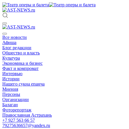
Все новости
Афиша
Блог редакции
Общество и власть
Культура
Экономика и бизнес
Факт и компромат
Интервью
Истории
Нашего сукна епанча
Мнения
Персоны
Организации
Балаган
Фоторепортаж
Православная Астрахань
+7 927 563 66 57
79275636657@yandex.ru