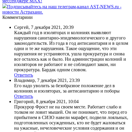
мессенджере MAX!
Подписывайтесь на наш телеграм-канал AST-NEWS.ru -
новости Астрахани.
Комментариии
Сергей
,
7 декабря 2021, 20:39
Каждый год в изоляторах и колониях выявляют
нарушения санитарно-эпидемиологического и другого
законодательств. Из года в год антисанитария и в целом
одни и те же нарушения. Такое ощущение, что эти
нарушения не устраняются, ушла прокуратура и снова
все осталось как и было. Ни администрации колоний и
изоляторов не работают и не соблюдают закон, ни
прокуратура. Бардак одним словом.
Ответить
Владимир
,
7 декабря 2021, 23:39
Его надо уволить за безобразное положение дел в
колониях и изоляторах, за антисанитарию и поборы
Ответить
Григорий
,
8 декабря 2021, 10:04
Прокурор Фрост не на своем месте. Работает слабо и
толком не ловит мышей. Он не понимает, что перед его
прибытием в СИЗО навели марафет, подвели лояльных,
подготовленных осужденных, кто не будет жаловаться
на ужасные, нечеловеческие условия содержания и он