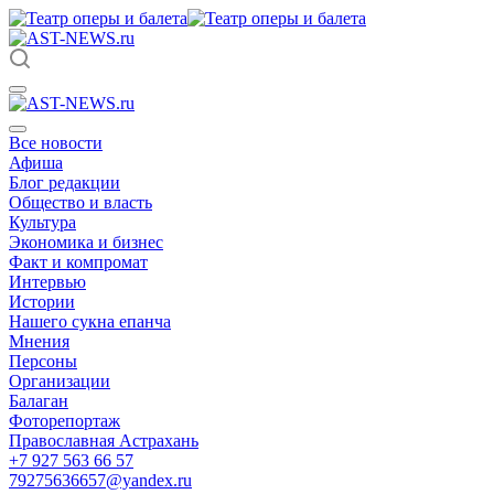
Все новости
Афиша
Блог редакции
Общество и власть
Культура
Экономика и бизнес
Факт и компромат
Интервью
Истории
Нашего сукна епанча
Мнения
Персоны
Организации
Балаган
Фоторепортаж
Православная Астрахань
+7 927 563 66 57
79275636657@yandex.ru