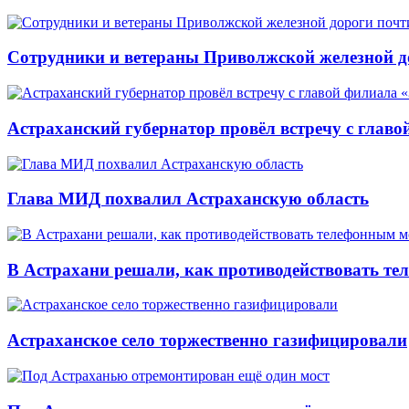
Сотрудники и ветераны Приволжской железной до
Астраханский губернатор провёл встречу с глав
Глава МИД похвалил Астраханскую область
В Астрахани решали, как противодействовать т
Астраханское село торжественно газифицировали