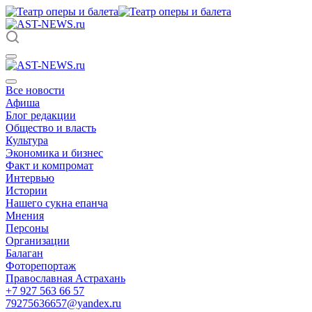
Все новости
Афиша
Блог редакции
Общество и власть
Культура
Экономика и бизнес
Факт и компромат
Интервью
Истории
Нашего сукна епанча
Мнения
Персоны
Организации
Балаган
Фоторепортаж
Православная Астрахань
+7 927 563 66 57
79275636657@yandex.ru