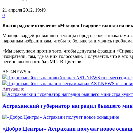
21 апреля 2012, 19:49
0
Волгоградское отделение «Молодой Гвардии» вышло на пик
Молодогвардейцы вышли на улицы города-героя с плакатами «Ра
народным избранникам, чтобы те больше занимались проблемами
«Мы выступаем против того, чтобы депутаты фракции «Справедл
избиратели, там, где за них голосовали. Получается, что в эт
регионального штаба «МГ» В.Цветков.
AST-NEWS.ru
Подписывайтесь на новый канал AST-NEWS.ru в мессендж
Подписывайтесь на наш телеграм-канал AST-NEWS.ru - ново
Актуально
Астраханский губернатор наградил бывшего мин
«Добро.Центры» Астрахани получат новое оснащ