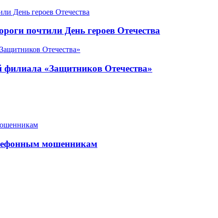
роги почтили День героев Отечества
ой филиала «Защитников Отечества»
елефонным мошенникам