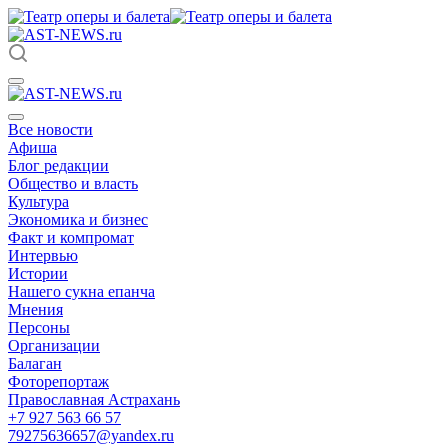
Все новости
Афиша
Блог редакции
Общество и власть
Культура
Экономика и бизнес
Факт и компромат
Интервью
Истории
Нашего сукна епанча
Мнения
Персоны
Организации
Балаган
Фоторепортаж
Православная Астрахань
+7 927 563 66 57
79275636657@yandex.ru