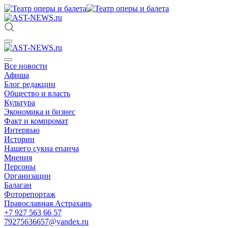
Все новости
Афиша
Блог редакции
Общество и власть
Культура
Экономика и бизнес
Факт и компромат
Интервью
Истории
Нашего сукна епанча
Мнения
Персоны
Организации
Балаган
Фоторепортаж
Православная Астрахань
+7 927 563 66 57
79275636657@yandex.ru