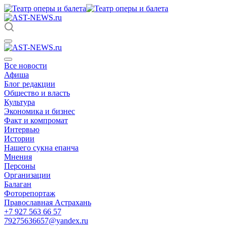
Все новости
Афиша
Блог редакции
Общество и власть
Культура
Экономика и бизнес
Факт и компромат
Интервью
Истории
Нашего сукна епанча
Мнения
Персоны
Организации
Балаган
Фоторепортаж
Православная Астрахань
+7 927 563 66 57
79275636657@yandex.ru