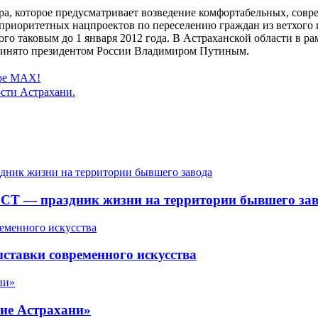
тра, которое предусматривает возведение комфортабельных, со
з приоритетных нацпроектов по переселению граждан из ветхого 
ого таковым до 1 января 2012 года. В Астраханской области в р
принято президентом России Владимиром Путиным.
ере MAX!
сти Астрахани.
СТ — праздник жизни на территории бывшего зав
ставки современного искусства
ие Астрахани»