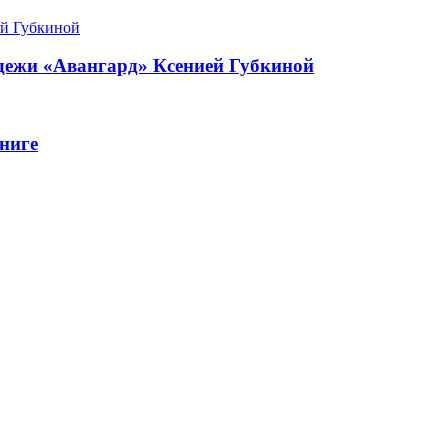
одежи «Авангард» Ксенией Губкиной
ниге