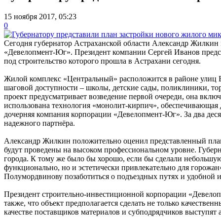
15 ноября 2017, 05:23
0
Сегодня губернатор Астраханской области Александр Жилкин 
«Девелопмент-Юг». Президент компании Сергей Иванов предст
под строительство которого прошла в Астрахани сегодня.
Жилой комплекс «Центральный» расположится в районе улиц Б
шаговой доступности – школы, детские сады, поликлиники, то
проект предусматривает возведение первой очереди, она включа
использована технология «монолит-кирпич», обеспечивающая д
дочерняя компания корпорации «Девелопмент-Юг». За два деся
надежного партнёра.
Александр Жилкин положительно оценил представленный план з
будут проведены на высоком профессиональном уровне. Губерн
города. К тому же было бы хорошо, если бы сделали небольшую
функционально, но и эстетически привлекательно для горожан»
Полумордвинову позаботиться о подъездных путях и удобной и
Президент строительно-инвестиционной корпорации «Девелопм
также, что объект предполагается сделать не только качествен
качестве поставщиков материалов и субподрядчиков выступят 