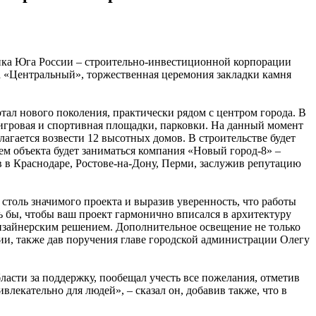
ика Юга России – строительно-инвестиционной корпорации
а «Центральный», торжественная церемония закладки камня
ал нового поколения, практически рядом с центром города. В
 игровая и спортивная площадки, парковки. На данный момент
олагается возвести 12 высотных домов. В строительстве будет
м объекта будет заниматься компания «Новый город-8» –
 в Краснодаре, Ростове-на-Дону, Перми, заслужив репутацию
толь значимого проекта и выразив уверенность, что работы
ь бы, чтобы ваш проект гармонично вписался в архитектуру
 дизайнерским решением. Дополнительное освещение не только
нии, также дав поручения главе городской администрации Олегу
сти за поддержку, пообещал учесть все пожелания, отметив
лекательно для людей», – сказал он, добавив также, что в