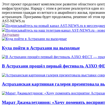
Этот проект продолжит комплексное развитие областного цен
инфраструктуры. Наряду с этим в регионе реализуется один и
переселения граждан из ветхого и аварийного жилья, признанн
астраханцев. Программа будет продолжена, решение об этом 
AST-NEWS.ru
Подписывайтесь на новый канал AST-NEWS.ru в мессендж
Подписывайтесь на наш телеграм-канал AST-NEWS.ru - ново
Актуально
Куда пойти в Астрахани на выходные
В Астрахани прошёл первый фестиваль АЗХО ФЕ
Астраханская картинная галерея презентовала вы
Марат Джамалетдинов: «Хочу поменять восприят