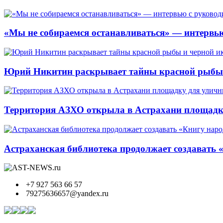
«Мы не собираемся останавливаться» — интервью
Юрий Никитин раскрывает тайны красной рыбы и
Территория АЗХО открыла в Астрахани площадк
Астраханская библиотека продолжает создавать 
+7 927 563 66 57
79275636657@yandex.ru