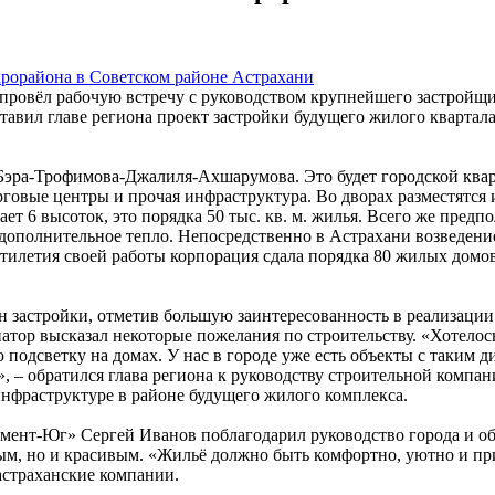
провёл рабочую встречу с руководством крупнейшего застройщ
авил главе региона проект застройки будущего жилого квартал
эра-Трофимова-Джалиля-Ахшарумова. Это будет городской кварт
рговые центры и прочая инфраструктура. Во дворах разместятся
ет 6 высоток, это порядка 50 тыс. кв. м. жилья. Всего же предп
ополнительное тепло. Непосредственно в Астрахани возведение
тилетия своей работы корпорация сдала порядка 80 жилых домов
астройки, отметив большую заинтересованность в реализации с
атор высказал некоторые пожелания по строительству. «Хотелос
 подсветку на домах. У нас в городе уже есть объекты с таким
, – обратился глава региона к руководству строительной компа
нфраструктуре в районе будущего жилого комплекса.
ент-Юг» Сергей Иванов поблагодарил руководство города и обла
ным, но и красивым. «Жильё должно быть комфортно, уютно и прив
астраханские компании.