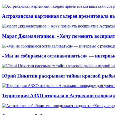
Астраханская картинная галерея презентовала вы
Марат Джамалетдинов: «Хочу поменять восприят
«Мы не собираемся останавливаться» — интервью
Юрий Никитин раскрывает тайны красной рыбы и
Территория АЗХО открыла в Астрахани площадк