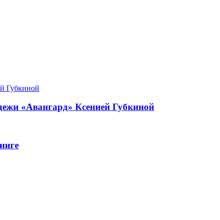
одежи «Авангард» Ксенией Губкиной
ниге