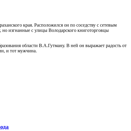
аханского края. Расположился он по соседству с сетевым
т, но изгнанные с улицы Володарского книготорговцы
разования области В.А.Гутману. В ней он выражает радость от
ин, и тот мужчина.
ода