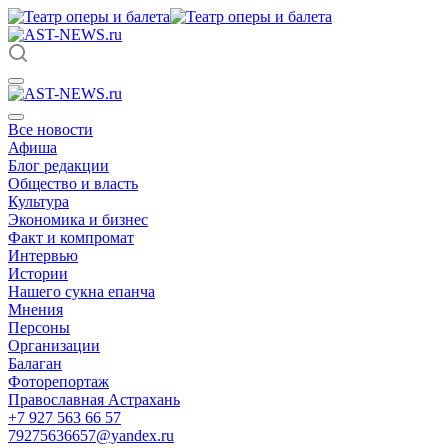
Все новости
Афиша
Блог редакции
Общество и власть
Культура
Экономика и бизнес
Факт и компромат
Интервью
Истории
Нашего сукна епанча
Мнения
Персоны
Организации
Балаган
Фоторепортаж
Православная Астрахань
+7 927 563 66 57
79275636657@yandex.ru